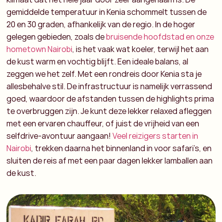
gemiddelde temperatuur in Kenia
schommelt tussen de
20 en 30 graden, afhankelijk van de regio. In de hoger
gelegen gebieden, zoals de
bruisende hoofdstad en onze
hometown Nairobi
, is het vaak wat koeler, terwijl het aan
de kust warm en vochtig blijft. Een ideale balans, al
zeggen we het zelf.
Met een
rondreis door Kenia
sta je
allesbehalve stil. De infrastructuur is namelijk verrassend
goed, waardoor de afstanden tussen de highlights prima
te overbruggen zijn. Je kunt deze lekker relaxed afleggen
met een ervaren chauffeur, of juist de vrijheid van een
selfdrive-avontuur aangaan!
Veel reizigers starten in
Nairobi
, trekken daarna het binnenland in voor safari’s, en
sluiten de reis af met een paar dagen lekker lamballen aan
de kust.