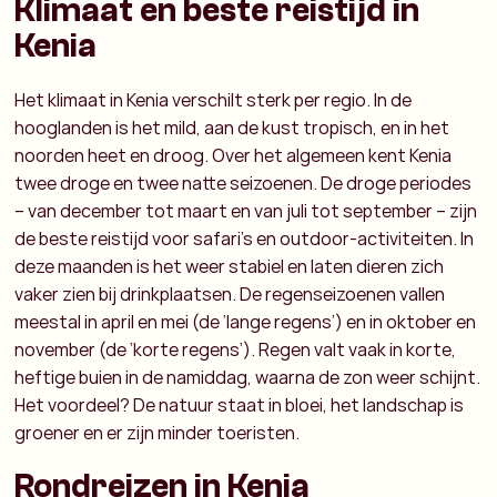
Klimaat en beste reistijd in
Kenia
Het
klimaat in Kenia
verschilt sterk per regio. In de
hooglanden is het mild, aan de kust tropisch, en in het
noorden heet en droog. Over het algemeen kent Kenia
twee droge en twee natte seizoenen. De droge periodes
– van december tot maart en van juli tot september – zijn
de beste reistijd voor safari’s en outdoor-activiteiten. In
deze maanden is het weer stabiel en laten dieren zich
vaker zien bij drinkplaatsen.
De regenseizoenen vallen
meestal in april en mei (de ‘lange regens’) en in oktober en
november (de ‘korte regens’). Regen valt vaak in korte,
heftige buien in de namiddag, waarna de zon weer schijnt.
Het voordeel? De natuur staat in bloei, het landschap is
groener en er zijn minder toeristen.
Rondreizen in Kenia