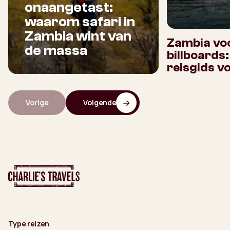
onaangetast:
waarom safari in
Zambia wint van
Zambia voo
de massa
billboards
reisgids v
Vorige
Volgende
Type reizen