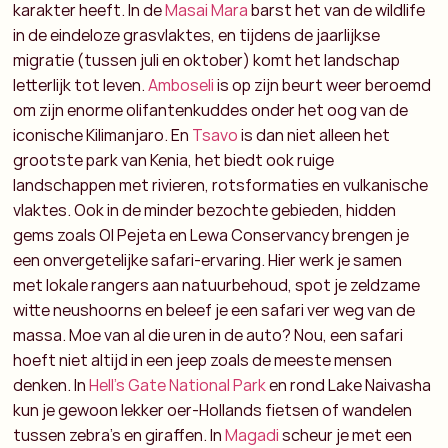
karakter heeft. In de
Masai Mara
barst het van de wildlife
in de eindeloze grasvlaktes, en tijdens de jaarlijkse
migratie (tussen juli en oktober) komt het landschap
letterlijk tot leven.
Amboseli
is op zijn beurt weer beroemd
om zijn enorme olifantenkuddes onder het oog van de
iconische Kilimanjaro. En
Tsavo
is dan niet alleen
het
grootste park van Kenia
, het biedt ook ruige
landschappen met rivieren, rotsformaties en vulkanische
vlaktes.
Ook in de minder bezochte gebieden, hidden
gems zoals Ol Pejeta en Lewa Conservancy brengen je
een onvergetelijke safari-ervaring. Hier werk je samen
met lokale rangers aan natuurbehoud, spot je zeldzame
witte neushoorns en beleef je een
safari ver weg van de
massa
.
Moe van al die uren in de auto? Nou, een safari
hoeft niet altijd in een jeep zoals de meeste mensen
denken. In
Hell’s Gate National Park
en rond Lake Naivasha
kun je gewoon lekker oer-Hollands fietsen of wandelen
tussen zebra’s en giraffen. In
Magadi
scheur je met een