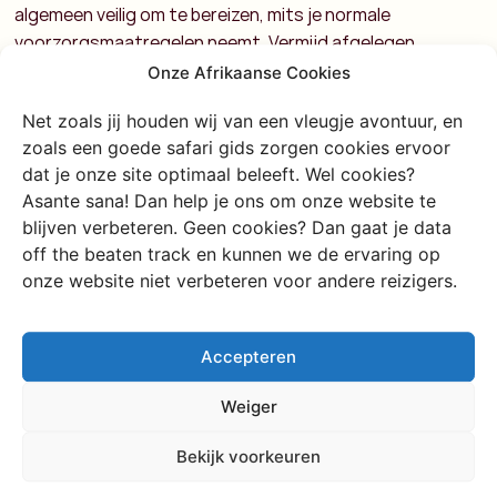
algemeen veilig om te bereizen, mits je normale
voorzorgsmaatregelen neemt. Vermijd afgelegen
gebieden na zonsondergang, houd waardevolle spullen
Onze Afrikaanse Cookies
uit het zicht en blijf alert in drukke stadsdelen zoals het
Net zoals jij houden wij van een vleugje avontuur, en
centrum van Nairobi of
Mombasa
.
Voor
solo-reizigers en
zoals een goede safari gids zorgen cookies ervoor
vrouwen in Kenia
is het ook een heerlijke bestemming. Met
dat je onze site optimaal beleeft. Wel cookies?
gezond verstand, lokale gidsen en een beetje
Asante sana! Dan help je ons om onze website te
voorbereiding kun je ontspannen en veilig reizen.
blijven verbeteren. Geen cookies? Dan gaat je data
Controleer altijd het actuele reisadvies van het Ministerie
off the beaten track en kunnen we de ervaring op
van Buitenlandse Zaken voordat je vertrekt.
onze website niet verbeteren voor andere reizigers.
Cultuur, eten en gastvrijheid
Accepteren
Kenia heeft meer dan veertig etnische groepen, elk met
eigen tradities, talen en kledingstijlen. De kleurrijke Masai
Weiger
zijn misschien de bekendste, maar ook de Kikuyu, Luo,
Luhya en Kalenjin spelen een grote rol in het culturele
Bekijk voorkeuren
weefsel van het land.
De keuken is eenvoudig maar