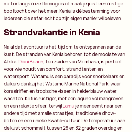
motor langs roze flamingo’s of maak je juist een rustige
boottocht over het meer. Kenia is dé bestemming voor
iedereen die safari echt op zijn eigen manier wil beleven.
Strandvakantie in Kenia
Na al dat avontuur is het tijd om te ontspannen aan de
kust. De
stranden van Kenia
behoren tot de mooiste van
Afrika.
Diani Beach
, ten zuiden van Mombasa, is perfect
voor wie houdt van comfort, strandtenten en
watersport. Watamu is een paradijs voor snorkelaars en
duikers dankzij het Watamu Marine National Park, waar
koraalriffen en tropische vissen in helderblauw water
wachten. Kilifi is rustiger, met een lagune vol mangroven
en een relaxte sfeer, terwijl
Lamu
je meeneemt naar een
andere tijd met smalle straatjes, traditionele dhow-
boten en een unieke Swahili-cultuur.
De
temperatuur aan
de kust
schommelt tussen 28 en 32 graden overdag en