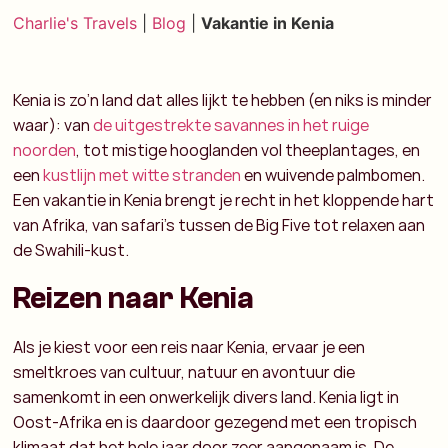
Charlie's Travels
|
Blog
|
Vakantie in Kenia
Kenia is zo’n land dat alles lijkt te hebben (en niks is minder
waar): van
de uitgestrekte savannes in het ruige
noorden
, tot mistige hooglanden vol theeplantages, en
een
kustlijn met witte stranden
en wuivende palmbomen.
Een
vakantie in Kenia
brengt je recht in het kloppende hart
van Afrika, van safari’s tussen de Big Five tot relaxen aan
de Swahili-kust.
Reizen naar Kenia
Als je kiest voor een
reis naar Kenia
, ervaar je een
smeltkroes van cultuur, natuur en avontuur die
samenkomt in een onwerkelijk divers land. Kenia ligt in
Oost-Afrika en is daardoor gezegend met een tropisch
klimaat dat het hele jaar door zeer aangenaam is. De