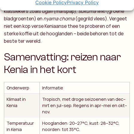
Cookie Policy
Privacy Policy
smaakvol. Verwacht veel maïs, bonen en groenten, met
klassiekers zoals
ugali
(maïspap),
sukuma wiki
(groene
bladgroenten) en
nyama choma
(gegrild vlees). Vergeet
niet een kop verse Keniaanse thee te proberen of een
sterke koffie uit de hooglanden – beide behoren tot de
beste ter wereld.
Samenvatting: reizen naar
Kenia in het kort
Onderwerp
Informatie
Klimaat in
Tropisch, met droge seizoenen van dec–
Kenia
mrt en jul–sep. Regens in apr–mei en okt–
nov.
Temperatuur
Hooglanden: 20–27°C, kust: 28–32°C,
in Kenia
noorden: tot 35°C.