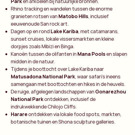
Park
en afkoelen bij natuurlijke bronnen.
Rhino tracking en wandelen tussen de enorme
granieten rotsen van
Matobo Hills
, inclusief
eeuwenoude San rock art.
Dagen op en rond
Lake Kariba
, met catamarans,
sunset cruises, lokale vissersmarkten en kleine
dorpjes zoals Mibizi en Binga.
Kanoën tussen de olifanten in
Mana Pools
en slapen
midden in de natuur.
Tijdens je boottocht over Lake Kariba naar
Matusadona National Park
, waar safari’s ineens
samengaan met boottochten en hikes in de heuvels.
De ruige, afgelegen landschappen van
Gonarezhou
National Park
ontdekken, inclusief de
indrukwekkende Chilojo Cliffs.
Harare
ontdekken via lokale food spots, markten,
botanische tuinen en Shona sculpture galleries.