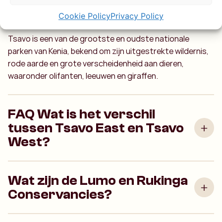
Wat maakt Tsavo National
Park zo bijzonder?
Cookie Policy
Privacy Policy
Tsavo is een van de grootste en oudste nationale
parken van Kenia, bekend om zijn uitgestrekte wildernis,
rode aarde en grote verscheidenheid aan dieren,
waaronder olifanten, leeuwen en giraffen.
FAQ Wat is het verschil
tussen Tsavo East en Tsavo
West?
Wat zijn de Lumo en Rukinga
Conservancies?