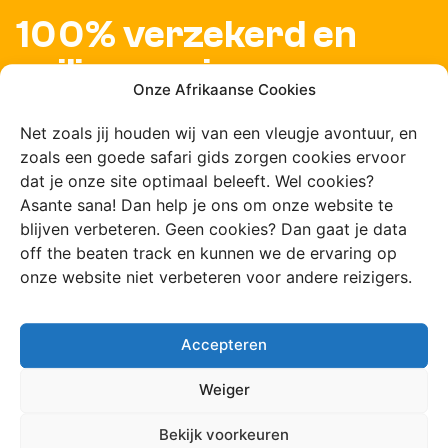
100% verzekerd en
veilig op reis
Onze Afrikaanse Cookies
Net zoals jij houden wij van een vleugje avontuur, en
zoals een goede safari gids zorgen cookies ervoor
dat je onze site optimaal beleeft. Wel cookies?
Asante sana! Dan help je ons om onze website te
Al jouw
blijven verbeteren. Geen cookies? Dan gaat je data
off the beaten track en kunnen we de ervaring op
veelgestelde
onze website niet verbeteren voor andere reizigers.
vragen over Tsavo
Accepteren
op een rijtje
Weiger
Bekijk voorkeuren