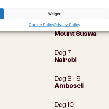
Dag 5
Hell's Gate Nation
Weiger
Cookie Policy
Privacy Policy
Dag 6
Mount Suswa
Dag 7
Nairobi
Dag 8 - 9
Amboseli
Dag 10