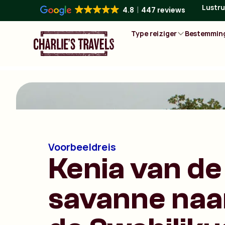
Lustru
4.8
447 reviews
Type reiziger
Bestemmin
Voorbeeldreis
Kenia van de
savanne naa