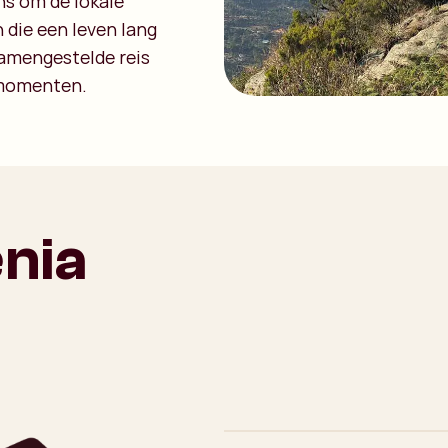
ns om de lokale
 die een leven lang
samengestelde reis
 momenten.
enia