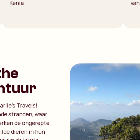
Kenia
van
the
ntuur
lie's Travels!
de stranden, waar
Verken de ongerepte
ilde dieren in hun