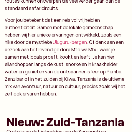
routes kunnen ontwerpen die veel verder gaan dan de
standaard safaricircuits.
Voor jou betekent dat een reis vol vrijheid en
authenticiteit. Samen met de lokale gemeenschap
hebben wij hier unieke ervaringen ontwikkeld, zoals een
hike door de mystieke
Uluguru-bergen
. Of denk aan een
bezoek aan het levendige dorp Mto wa Mbu, waar je
samen met locals proeft, kookt en leeft. Je kan hier
eilandhoppen langs de kust, snorkelen in kraakhelder
water en genieten van de ontspannen sfeer op Pemba,
Zanzibar of in het zuiden bij Kilwa. Tanzania is de ultieme
mix van avontuur, natuur en cultuur, precies zoals wij het
zelf ook ervaren hebben.
Nieuw: Zuid-Tanzania
Grote kans dat je beelden van de Serengeti en