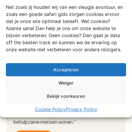
Net zoals jij houden wij van een vleugje avontuur, en
zoals een goede safari gids zorgen cookies ervoor
dat je onze site optimaal beleeft. Wel cookies?
Asante sana! Dan help je ons om onze website te
blijven verbeteren. Geen cookies? Dan gaat je data
off the beaten track en kunnen we de ervaring op
onze website niet verbeteren voor andere reizigers.
Accepteren
Travel story
Reinier en Quirine op reis in
Weiger
Tanzania
Bekijk voorkeuren
"De reis was in één woord echt fantastisch.
Tanzania is een heel erg mooi, divers,
Cookie Policy
Privacy Policy
indrukwekkend, uitgestrekt land waar veel lieve
behulpzame mensen wonen."