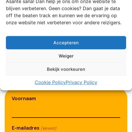
Asante sana! Dan help je ons om onze website te
webinar op 24
blijven verbeteren. Geen cookies? Dan gaat je data
off the beaten track en kunnen we de ervaring op
september om 19.00
onze website niet verbeteren voor andere reizigers.
uur
Accepteren
Tien jaar lang was Oost- en Zuidelijk Afrika onze
achtertuin. Nu hebben we onze motor en 4×4’s gestart
Weiger
richting het westen en noorden. We hebben de stoffige
wegen van Senegal, Ghana en Marokko verkend, nieuwe
Bekijk voorkeuren
vrienden gemaakt en zijn klaar om de verhalen te delen
tijdens onze gratis webinar.
Cookie Policy
Privacy Policy
Voornaam
E-mailadres
(Vereist)