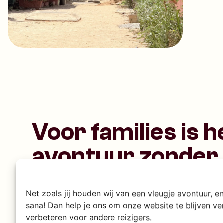
Voor families is h
avontuur zonder
Senegal is een van die zeldzame bestemminge
Net zoals jij houden wij van een vleugje avontuur, 
ouders gelukkig van worden. De afstanden zijn 
sana! Dan help je ons om onze website te blijven v
bevolking is ontzettend gastvrij en er is altijd 
verbeteren voor andere reizigers.