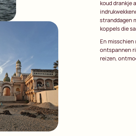
koud drankje a
indrukwekkend
stranddagen m
koppels die sa
En misschien 
ontspannen r
reizen, ontmo