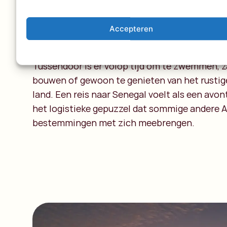
Spot pelikanen tijdens een boottocht door de
djembe spelen met lokale muzikanten of ga o
Accepteren
indrukwekkende baobabs die rechtstreeks uit
lijken te komen.
Tussendoor is er volop tijd om te zwemmen, 
bouwen of gewoon te genieten van het rustig
land. Een reis naar Senegal voelt als een avo
het logistieke gepuzzel dat sommige andere 
bestemmingen met zich meebrengen.