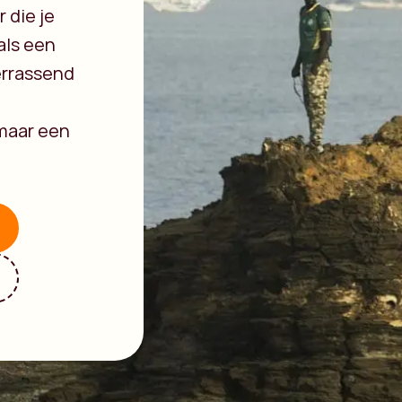
 die je
als een
errassend
 maar een