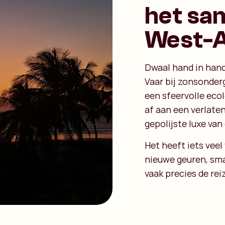
het sa
West-A
Dwaal hand in hand 
Vaar bij zonsonder
een sfeervolle ecol
af aan een verlaten
gepolijste luxe va
Het heeft iets veel
nieuwe geuren, sma
vaak precies de rei