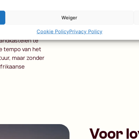
 mangroves, leer
p zoek naar de
Weiger
 een sprookjesboek
Cookie Policy
Privacy Policy
zandkastelen te
e tempo van het
ntuur, maar zonder
Afrikaanse
Voor l