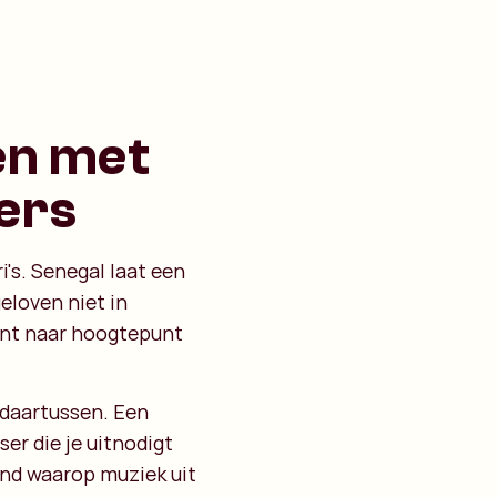
en met
ners
i's. Senegal laat een
eloven niet in
unt naar hoogtepunt
 daartussen. Een
er die je uitnodigt
ond waarop muziek uit