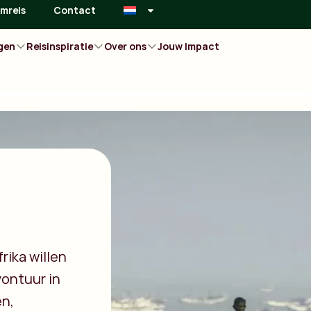
mreis
Contact
gen
Reisinspiratie
Over ons
Jouw Impact
rika willen
ontuur in
en,