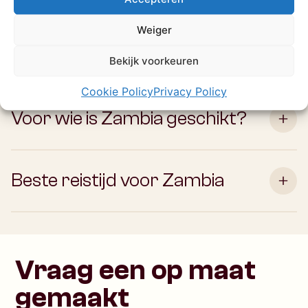
Weiger
Safari zonder massa in Zambia
Bekijk voorkeuren
Cookie Policy
Privacy Policy
Voor wie is Zambia geschikt?
Beste reistijd voor Zambia
Vraag een op maat
gemaakt