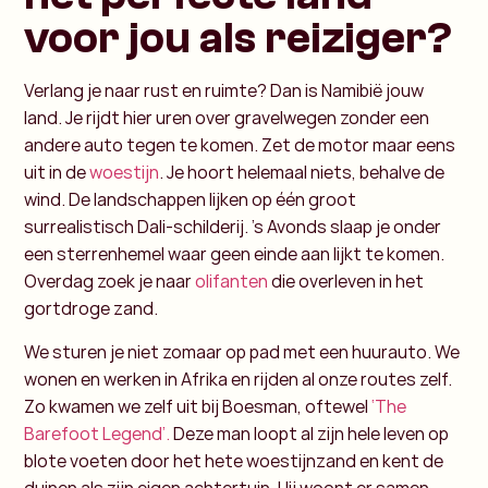
voor jou als reiziger?
Verlang je naar rust en ruimte? Dan is Namibië jouw
land. Je rijdt hier uren over gravelwegen zonder een
andere auto tegen te komen. Zet de motor maar eens
uit in de
woestijn
. Je hoort helemaal niets, behalve de
wind. De landschappen lijken op één groot
surrealistisch Dali-schilderij. ’s Avonds slaap je onder
een sterrenhemel waar geen einde aan lijkt te komen.
Overdag zoek je naar
olifanten
die overleven in het
gortdroge zand.
We sturen je niet zomaar op pad met een huurauto. We
wonen en werken in Afrika en rijden al onze routes zelf.
Zo kwamen we zelf uit bij Boesman, oftewel
‘The
Barefoot Legend’.
Deze man loopt al zijn hele leven op
blote voeten door het hete woestijnzand en kent de
duinen als zijn eigen achtertuin. Hij woont er samen