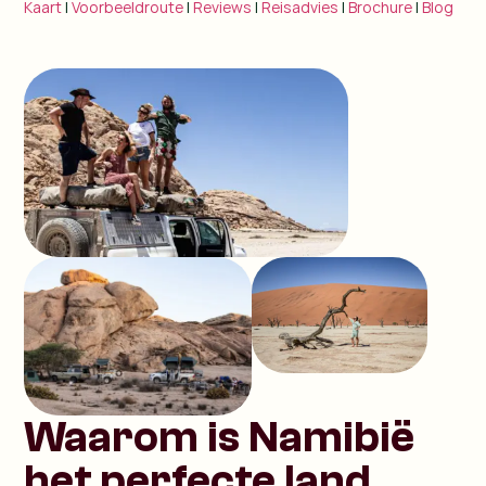
Kaart
|
Voorbeeldroute
|
Reviews
|
Reisadvies
|
Brochure
|
Blog
Waarom is Namibië
het perfecte land