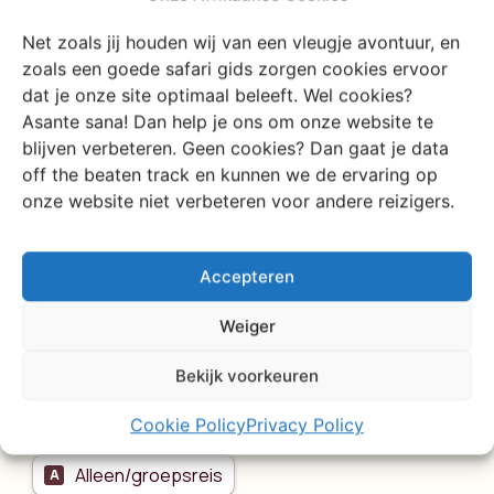
Lees meer
Net zoals jij houden wij van een vleugje avontuur, en
zoals een goede safari gids zorgen cookies ervoor
dat je onze site optimaal beleeft. Wel cookies?
Asante sana! Dan help je ons om onze website te
blijven verbeteren. Geen cookies? Dan gaat je data
Vraag een op maat
off the beaten track en kunnen we de ervaring op
onze website niet verbeteren voor andere reizigers.
gemaakt
reisvoorstel aan
Accepteren
Vul hier je reiswensen in en we nemen binnen 1
Weiger
werkdag contact met je op.
Bekijk voorkeuren
Cookie Policy
Privacy Policy