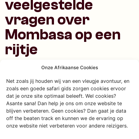
veelgestelde
vragen over
Mombasa op een
rijtje
Onze Afrikaanse Cookies
Wat zijn de belangrijkste
Net zoals jij houden wij van een vleugje avontuur, en
bezienswaardigheden in
zoals een goede safari gids zorgen cookies ervoor
Mombasa?
dat je onze site optimaal beleeft. Wel cookies?
Asante sana! Dan help je ons om onze website te
Bezoek Fort Jesus, het oude Portugese fort en
blijven verbeteren. Geen cookies? Dan gaat je data
UNESCO-werelderfgoed, de oude stad met Swahili-
off the beaten track en kunnen we de ervaring op
architectuur, de vismarkt en de botanische tuinen. Ook
onze website niet verbeteren voor andere reizigers.
stranden zoals Nyali en Bamburi zijn populair.