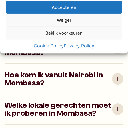
Accepteren
Is Mombasa veilig voor
Weiger
toeristen?
Bekijk voorkeuren
Wat zijn de beste stranden in
Cookie Policy
Privacy Policy
Mombasa?
Hoe kom ik vanuit Nairobi in
Mombasa?
Welke lokale gerechten moet
ik proberen in Mombasa?