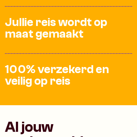
Jullie reis wordt op
maat gemaakt
100% verzekerd en
veilig op reis
Al jouw