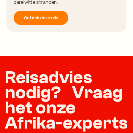
parelwitte stranden.
Ontdek deze reis
Reisadvies
nodig? Vraag
het onze
Afrika-experts