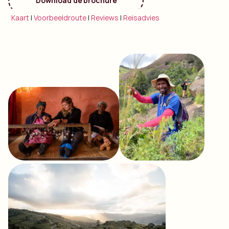
Download de brochure
Kaart
|
Voorbeeldroute
|
Reviews
|
Reisadvies