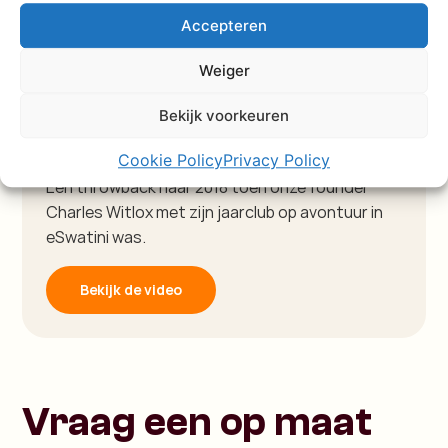
Accepteren
Weiger
Video
Bekijk voorkeuren
Ontdek eSwatini op de
Charlie's Travels manier
Cookie Policy
Privacy Policy
Een throwback naar 2018 toen onze founder
Charles Witlox met zijn jaarclub op avontuur in
eSwatini was.
Bekijk de video
Vraag een op maat