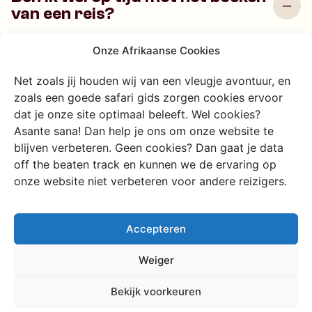
van een reis?
Je kunt last minute nog bij ons terecht. Een beetje
Onze Afrikaanse Cookies
flexibiliteit is dan wel vereist. We raden je aan om een
Net zoals jij houden wij van een vleugje avontuur, en
verre reis minimaal een half jaar tot jaar van te voren te
zoals een goede safari gids zorgen cookies ervoor
boeken.
dat je onze site optimaal beleeft. Wel cookies?
Asante sana! Dan help je ons om onze website te
blijven verbeteren. Geen cookies? Dan gaat je data
off the beaten track en kunnen we de ervaring op
Worden de binnenlandse
onze website niet verbeteren voor andere reizigers.
vluchten voor ons geboekt
wanneer nodig?
Accepteren
De gegevens die onder ‘extra’
Weiger
staat in jullie itinerary, moeten
we daar nog voor betalen?
Bekijk voorkeuren