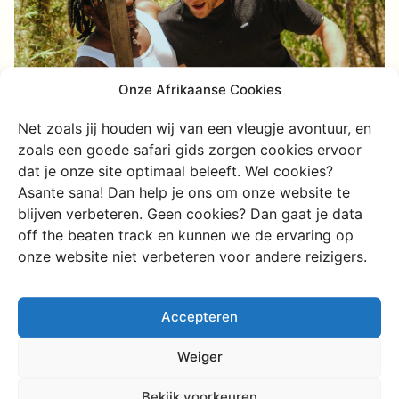
Onze Afrikaanse Cookies
Net zoals jij houden wij van een vleugje avontuur, en
zoals een goede safari gids zorgen cookies ervoor
dat je onze site optimaal beleeft. Wel cookies?
Persoonlijke aanpak
Asante sana! Dan help je ons om onze website te
blijven verbeteren. Geen cookies? Dan gaat je data
off the beaten track en kunnen we de ervaring op
Het is onze missie om elke reiziger een persoonlijke en
onze website niet verbeteren voor andere reizigers.
unieke ervaring te bieden. Als je met ons de
reismogelijkheden in een bepaald gebied gaat
ontdekken, wordt je altijd gekoppeld aan een specifieke
Accepteren
Nederlandse Afrika expert, iemand die de bestemming en
activiteiten ter plekke goed kent. Wij geloven dat deze
Weiger
persoonlijke benadering het verschil maakt, en we staan
klaar om je te begeleiden bij het plannen van je droomreis.
Bekijk voorkeuren