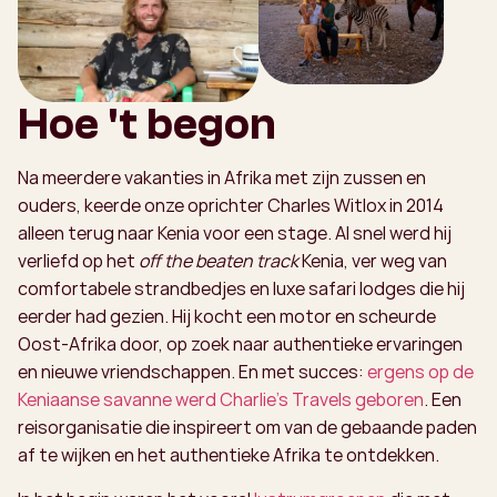
Hoe 't begon
Na meerdere vakanties in Afrika met zijn zussen en
ouders, keerde onze oprichter Charles Witlox in 2014
alleen terug naar Kenia voor een stage. Al snel werd hij
verliefd op het
off the beaten track
Kenia, ver weg van
comfortabele strandbedjes en luxe safari lodges die hij
eerder had gezien. Hij kocht een motor en scheurde
Oost-Afrika door, op zoek naar authentieke ervaringen
en nieuwe vriendschappen. En met succes:
ergens op de
Keniaanse savanne werd Charlie’s Travels geboren
. Een
reisorganisatie die inspireert om van de gebaande paden
af te wijken en het authentieke Afrika te ontdekken.