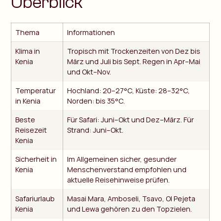
Überblick
Thema
Informationen
Klima in
Tropisch mit Trockenzeiten von Dez bis
Kenia
März und Juli bis Sept. Regen in Apr–Mai
und Okt–Nov.
Temperatur
Hochland: 20–27°C, Küste: 28–32°C,
in Kenia
Norden: bis 35°C.
Beste
Für Safari: Juni–Okt und Dez–März. Für
Reisezeit
Strand: Juni–Okt.
Kenia
Sicherheit in
Im Allgemeinen sicher, gesunder
Kenia
Menschenverstand empfohlen und
aktuelle Reisehinweise prüfen.
Safariurlaub
Masai Mara, Amboseli, Tsavo, Ol Pejeta
Kenia
und Lewa gehören zu den Topzielen.