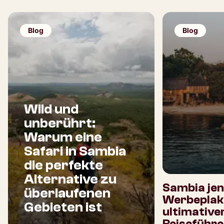
Blog
Blog
Wild und
unberührt:
Warum eine
Safari in Sambia
die perfekte
Alternative zu
Sambia jen
überlaufenen
Werbeplaka
Gebieten ist
ultimative
Reiseführe