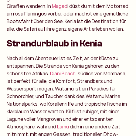
Giraffen wandern. In
Magad
i düst du mit dem Motorrad
an rosa Flamingos vorbei, oder machst eine gemütliche
Bootsfahrt über den See. Kenia ist die Destination für
alle, die Safari auf ihre ganz eigene Art erleben wollen.
Strandurblaub in Kenia
Nach all dem Abenteuer ist es Zeit, an der Küste zu
entspannen. Die Strände von Kenia gehören zu den
schönsten Afrikas.
Diani Beach
, südlich von Mombasa,
ist perfekt für alle, die Komfort, Strandbars und
Wassersport mögen. Watamu ist ein Paradies für
Schnorchler, und Taucher dank des Watamu Marine
Nationalparks, wo Korallenriffe und tropische Fische im
klarblauen Wasser warten. Kilifi ist ruhiger, mit einer
Lagune voller Mangroven und einer entspannten
Atmosphäre, während
Lamu
dich in eine andere Zeit
mitnimmt, mit engen Gassen, traditionellen Dhow-