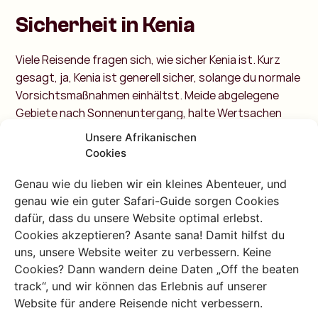
Sicherheit in Kenia
Viele Reisende fragen sich, wie sicher Kenia ist. Kurz
gesagt, ja, Kenia ist generell sicher, solange du normale
Vorsichtsmaßnahmen einhältst. Meide abgelegene
Gebiete nach Sonnenuntergang, halte Wertsachen
ausser Sicht, und sei aufmerksam in belebten
Unsere Afrikanischen
Stadtteilen wie dem Zentrum von Nairobi, oder
Cookies
Mombasa
.
Für Solo Reisende und Frauen ist Kenia
ebenfalls ein wunderbares Reiseziel. Mit gesundem
Genau wie du lieben wir ein kleines Abenteuer, und
genau wie ein guter Safari-Guide sorgen Cookies
Menschenverstand, lokalen Guides und etwas
dafür, dass du unsere Website optimal erlebst.
Vorbereitung kannst du entspannt und sicher reisen.
Cookies akzeptieren? Asante sana! Damit hilfst du
Sieh dir vor der Abreise immer die aktuellen
uns, unsere Website weiter zu verbessern. Keine
Reisehinweise des Auswärtigen Amtes an.
Cookies? Dann wandern deine Daten „Off the beaten
Kultur, Essen, und
track“, und wir können das Erlebnis auf unserer
Website für andere Reisende nicht verbessern.
Gastfreundschaft