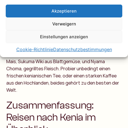
Akzeptieren
Kenia hat über vierzig ethnische Gruppen, jede mit
eigenen Traditionen, Sprachen, und Kleidungsstilen.
Verweigern
Die farbenfrohen Masai sind vielleicht die
bekanntesten, aber auch Kikuyu, Luo, Luhya, und
Einstellungen anzeigen
Kalenjin prägen das kulturelle Bild des Landes stark.
Die
Küche ist einfach, aber voller Geschmack. Erwarte viel
Cookie-Richtlinie
Datenschutzbestimmungen
Mais, Bohnen, und Gemüse, mit Klassikern wie Ugali aus
Mais, Sukuma Wiki aus Blattgemüse, und Nyama
Choma, gegrilltes Fleisch. Probier unbedingt einen
frischen kenianischen Tee, oder einen starken Kaffee
aus den Hochlanden, beides gehört zu den besten der
Welt.
Zusammenfassung:
Reisen nach Kenia im