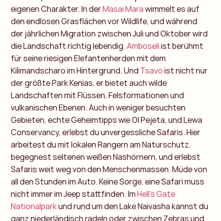
eigenen Charakter. In der
Masai Mara
wimmelt es auf
den endlosen Grasflächen vor Wildlife, und während
der jährlichen Migration zwischen Juli und Oktober wird
die Landschaft richtig lebendig.
Amboseli
ist berühmt
für seine riesigen Elefantenherden mit dem
Kilimandscharo im Hintergrund. Und
Tsavo
ist nicht nur
der größte Park Kenias, er bietet auch wilde
Landschaften mit Flüssen, Felsformationen und
vulkanischen Ebenen.
Auch in weniger besuchten
Gebieten, echte Geheimtipps wie Ol Pejeta, und Lewa
Conservancy, erlebst du unvergessliche Safaris. Hier
arbeitest du mit lokalen Rangern am Naturschutz,
begegnest seltenen weißen Nashörnern, und erlebst
Safaris weit weg von den Menschenmassen.
Müde von
all den Stunden im Auto. Keine Sorge, eine Safari muss
nicht immer im Jeep stattfinden. Im
Hell’s Gate
Nationalpark
und rund um den Lake Naivasha kannst du
ganz niederländisch radeln oder zwischen Zebras und