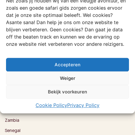
Net zoals jij houden wij van een vleugje avontuur, en
Bestemmingen
Kenia
zoals een goede safari gids zorgen cookies ervoor
dat je onze site optimaal beleeft. Wel cookies?
Oeganda
Asante sana! Dan help je ons om onze website te
Rwanda
blijven verbeteren. Geen cookies? Dan gaat je data
off the beaten track en kunnen we de ervaring op
Tanzania
onze website niet verbeteren voor andere reizigers.
Angola
Botswana
Accepteren
eSwatini
Weiger
Malawi
Mozambique
Bekijk voorkeuren
Namibië
Cookie Policy
Privacy Policy
Zuid-Afrika
Zambia
Senegal