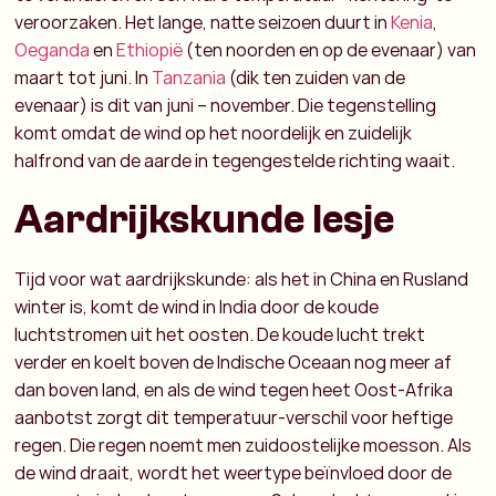
veroorzaken. Het lange, natte seizoen duurt in
Kenia
,
Oeganda
en
Ethiopië
(ten noorden en op de evenaar) van
maart tot juni. In
Tanzania
(dik ten zuiden van de
evenaar) is dit van juni – november. Die tegenstelling
komt omdat de wind op het noordelijk en zuidelijk
halfrond van de aarde in tegengestelde richting waait.
Aardrijkskunde lesje
Tijd voor wat aardrijkskunde: als het in China en Rusland
winter is, komt de wind in India door de koude
luchtstromen uit het oosten. De koude lucht trekt
verder en koelt boven de Indische Oceaan nog meer af
dan boven land, en als de wind tegen heet Oost-Afrika
aanbotst zorgt dit temperatuur-verschil voor heftige
regen. Die regen noemt men zuidoostelijke moesson. Als
de wind draait, wordt het weertype beïnvloed door de