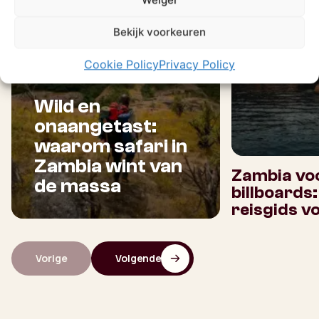
Weiger
Bekijk voorkeuren
Cookie Policy
Privacy Policy
Wild en
onaangetast:
waarom safari in
Zambia wint van
Zambia voo
de massa
billboards
reisgids v
Vorige
Volgende