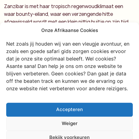
Zanzibar is met haar tropisch regenwoudklimaat een
waar bounty-eiland, waar een verzengende hitte
afgewisseld wordt met een klein pittig buitje op zijn tijd.
De altijd aanwezige oostelijke passaatwind maakt het
Onze Afrikaanse Cookies
helemaal chillaxing!
Net zoals jij houden wij van een vleugje avontuur, en
Juni tot februari: dan zit je hier gebakken met het
zoals een goede safari gids zorgen cookies ervoor
weer als je van louter zon houdt.
dat je onze site optimaal beleeft. Wel cookies?
Maart, april mei: houd rekening met wat
Asante sana! Dan help je ons om onze website te
regenbuitjes.
blijven verbeteren. Geen cookies? Dan gaat je data
off the beaten track en kunnen we de ervaring op
Centraal-Tanzania
onze website niet verbeteren voor andere reizigers.
Dit steppeklimaat is heet en droog, met temperaturen
tussen de 25 graden Celsius en 30 graden Celsius tot
Accepteren
zelfs over de 40 graden Celsius in oktober en november.
Weiger
Ondanks de hitte is de luchtvochtigheid laag en prima te
doen, dus die 40 graden Celsius kan jij hebben!
Bekijk voorkeuren