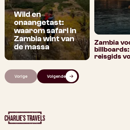
Wild en
onaangetast:
waarom safari in
Zambia wint van
Zambia voo
de massa
billboards
reisgids v
Vorige
Volgende