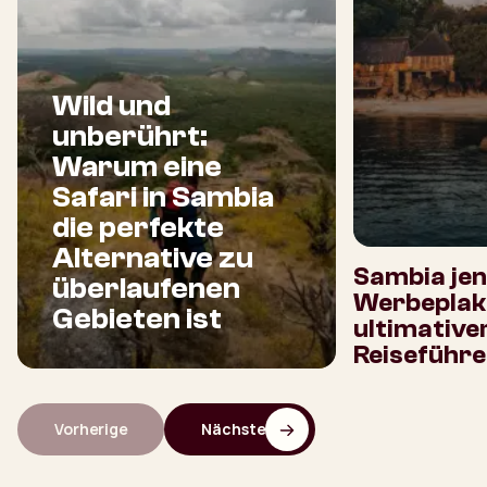
Wild und
unberührt:
Warum eine
Safari in Sambia
die perfekte
Alternative zu
Sambia jen
überlaufenen
Werbeplaka
Gebieten ist
ultimative
Reiseführe
Vorherige
Nächste