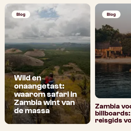
Blog
Blog
Wild en
onaangetast:
waarom safari in
Zambia wint van
Zambia voo
de massa
billboards
reisgids v