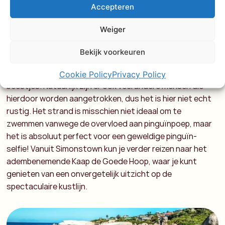
Accepteren
ontdekkingen.
Weiger
6. Simonstown
Bekijk voorkeuren
Of ook wel het rijk van de PINGUÏNS! Ja, je leest het goed.
Hier kun je oog in oog komen te staan met deze schattige
Cookie Policy
Privacy Policy
beestjes. Natuurlijk zijn er ook veel andere mensen die
hierdoor worden aangetrokken, dus het is hier niet echt
rustig. Het strand is misschien niet ideaal om te
zwemmen vanwege de overvloed aan pinguïnpoep, maar
het is absoluut perfect voor een geweldige pinguïn-
selfie! Vanuit Simonstown kun je verder reizen naar het
adembenemende Kaap de Goede Hoop, waar je kunt
genieten van een onvergetelijk uitzicht op de
spectaculaire kustlijn.