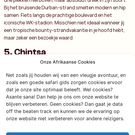
drie plekken hierboven, maar absoluut uniek in zijn soort.
Bij het bruisende Durban-strand smelten modern en hip
samen. Fiets langs de prachtige boulevard en het
iconische WK-stadion. Misschien niet ideaal wanneer jij
een tropische bounty-strandvakantie in je hoofd hebt,
maar zeker een bezoekje waard.
5. Chintsa
Onze Afrikaanse Cookies
Pak je surfboard erbij en zadel dat paard maar vast op:
Chintsa is perfect voor surfliefhebbers en iedereen die
Net zoals jij houden wij van een vleugje avontuur, en
zin heeft in een ritje paardrijden. Maak je klaar voor een
zoals een goede safari gids zorgen cookies ervoor
oase aan authenticiteit en rust, want dit onontdekte
dat je onze site optimaal beleeft. Wel cookies?
Asante sana! Dan help je ons om onze website te
plaatsje is super charmant en heerlijk rustig. Je bent hier
blijven verbeteren. Geen cookies? Dan gaat je data
op het zuidelijke randje van de Wildcoast, dus wel dichter
off the beaten track en kunnen we de ervaring op
bij de beschaving, maar omdat het een onontdekte parel
onze website niet verbeteren voor andere reizigers.
is, ervaar je nog wel dat off the beaten track gevoel.
Chintsa biedt een perfecte mix van ongerepte natuur en
bossen, ideaal voor korte trails en avontuurlijke