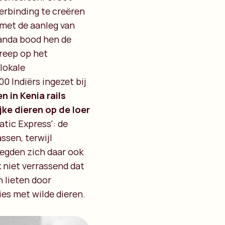
erbinding te creëren
 met de aanleg van
anda bood hen de
reep op het
 lokale
0 Indiërs ingezet bij
 in Kenia rails
jke dieren op de loer
tic Express': de
ssen, terwijl
oegden zich daar ook
k niet verrassend dat
n lieten door
ies met wilde dieren.