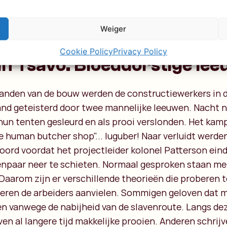
Weiger
Cookie Policy
Privacy Policy
n Tsavo: Bloeddorstige le
nden van de bouw werden de constructiewerkers in 
and geteisterd door twee mannelijke leeuwen. Nacht 
 hun tenten gesleurd en als prooi verslonden. Het kamp
e human butcher shop"... luguber! Naar verluidt werden
oord voordat het projectleider kolonel Patterson einde
npaar neer te schieten. Normaal gesproken staan me
Daarom zijn er verschillende theorieën die proberen 
ieren de arbeiders aanvielen. Sommigen geloven dat 
en vanwege de nabijheid van de slavenroute. Langs de
en al langere tijd makkelijke prooien. Anderen schrij