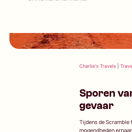
Charlie's Travels
|
Trave
Sporen van
gevaar
Tijdens de Scramble f
mogendheden ernaar o