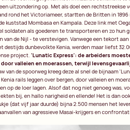
een uitzondering op. Met als doel een rechtstreekse v
nd rond het Victoriameer, startten de Britten in 1896
 de kuststad Mombasa en Kampala. Deze link met Oeg
l soldaten als goederen te transporteren en zo hun g
n van de Nijl - te verstevigen. Vanwege een tekort aan
t destijds dunbevolkte Kenia, werden maar liefst 32.00
nse project.
'Lunatic Express': de arbeiders moesten
door valleien en moerassen, terwijl levensgevaarli
w van de spoorweg kreeg deze al snel de bijnaam 'Luna
Kenia rails leggen over bergen, door valleien en moera
ren op de loer lagen. Alsof dat nog niet genoeg was, v
ekten bij, en hallo narigheid en ellende! Het is dan oo
ukje (dat vijf jaar duurde) bijna 2.500 mensen het leve
aanvallen van agressieve Masai-krijgers en confrontat