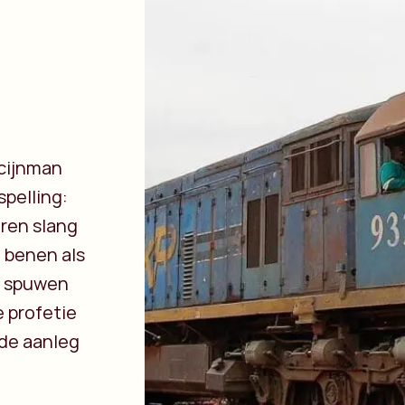
cijnman
pelling:
ren slang
 benen als
r spuwen
e profetie
 de aanleg