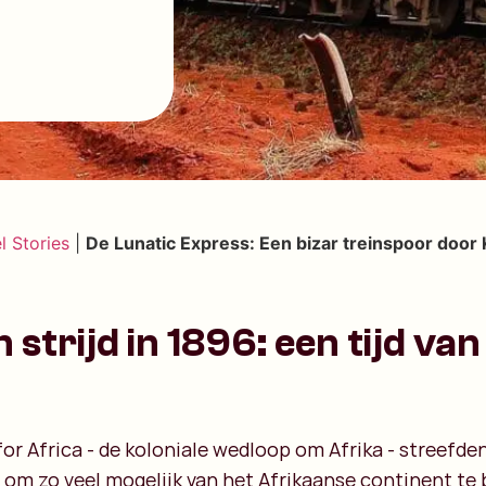
l Stories
|
De Lunatic Express: Een bizar treinspoor door 
 strijd in 1896: een tijd va
or Africa - de koloniale wedloop om Afrika - streefde
m zo veel mogelijk van het Afrikaanse continent te 