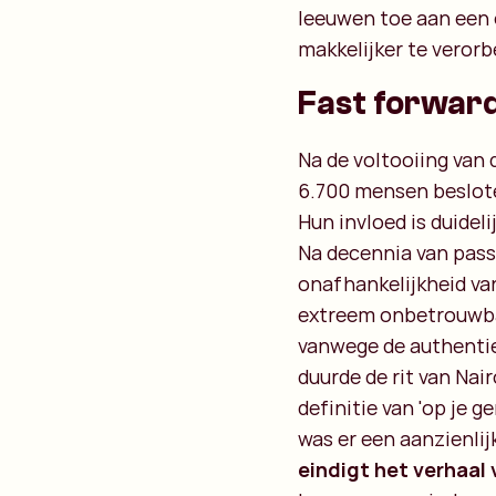
leeuwen toe aan een
makkelijker te verorb
Fast forward:
Na de voltooiing van 
6.700 mensen beslote
Hun invloed is duideli
Na decennia van pass
onafhankelijkheid van
extreem onbetrouwbar
vanwege de authentiek
duurde de rit van Nai
definitie van 'op je g
was er een aanzienli
eindigt het verhaal 