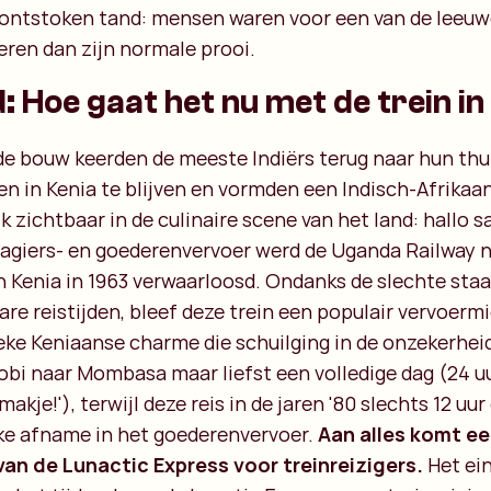
 ontstoken tand: mensen waren voor een van de leeu
eren dan zijn normale prooi.
 Hoe gaat het nu met de trein in
de bouw keerden de meeste Indiërs terug naar hun thu
n in Kenia te blijven en vormden een Indisch-Afrika
jk zichtbaar in de culinaire scene van het land: hallo 
agiers- en goederenvervoer werd de Uganda Railway n
 Kenia in 1963 verwaarloosd. Ondanks de slechte staat
e reistijden, bleef deze trein een populair vervoermi
e Keniaanse charme die schuilging in de onzekerheid 
robi naar Mombasa maar liefst een volledige dag (24 u
emakje!'), terwijl deze reis in de jaren '80 slechts 12 u
jke afname in het goederenvervoer.
Aan alles komt een
van de Lunactic Express voor treinreizigers.
Het ein