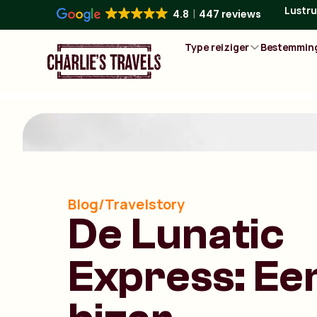
Lustru
4.8
447 reviews
Type reiziger
Bestemmin
Blog/Travelstory
De Lunatic
Express: Ee