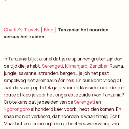
Charlie's Travels
|
Blog
|
Tanzania: het noorden
versus het zuiden
In Tanzania blijkt al snel dat je reisplannen groter zijn dan
de tijd die je hebt.
Serengeti
,
Kilimanjaro
,
Zanzibar
, Ruaha,
jungle, savanne, stranden, bergen… ja jóh het past
simpelweg niet allemaal in één reis. En dus komt vroeg of
laat die vraag op tafel: ga je voor de klassieke noordelijke
route of kies je voor het ongerepte zuiden van Tanzania?
Grote kans dat je beelden van de
Serengeti
en
Ngorongoro
al honderd keer voorbij hebt zien komen. En
snap me niet verkeerd, dat noorden is waanzinnig. Echt.
Maar het zuiden brengt een geheel nieuwe ervaring van