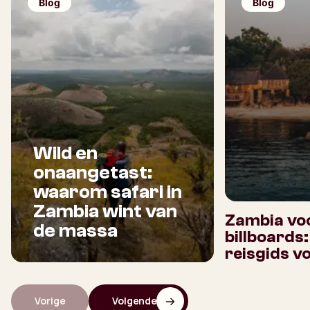
Blog
Blog
Wild en
onaangetast:
waarom safari in
Zambia wint van
Zambia voo
de massa
billboards
reisgids v
Vorige
Volgende