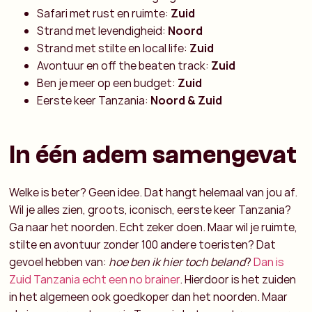
Safari met rust en ruimte:
Zuid
Strand met levendigheid:
Noord
Strand met stilte en local life:
Zuid
Avontuur en off the beaten track:
Zuid
Ben je meer op een budget:
Zuid
Eerste keer Tanzania:
Noord & Zuid
In één adem samengevat
Welke is beter? Geen idee. Dat hangt helemaal van jou af.
Wil je alles zien, groots, iconisch, eerste keer Tanzania?
Ga naar het noorden. Echt zeker doen. Maar wil je ruimte,
stilte en avontuur zonder 100 andere toeristen? Dat
gevoel hebben van:
hoe ben ik hier toch beland
?
Dan is
Zuid Tanzania echt een no brainer
. Hierdoor is het zuiden
in het algemeen ook goedkoper dan het noorden. Maar