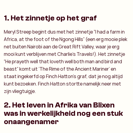
1. Het zinnetje op het graf
Meryl Streep begint dus met het zinnetje “I had a farm in
Africa, at the foot of the Ngong Hills” (een erg mooie plek
net buiten Nairobi aan de Great Rift Valley, waar je erg
mooi kunt verblijven met Charlie’s Travels!). Het zinnetje
“He prayeth well that loveth well both man and bird and
beast” komt uit ‘The Rime of the Ancient Mariner’ en
staat ingekerfd op Finch Hatton’s graf, dat je nog altijd
kunt bezoeken. Finch Hatton stortte namelijk neer met
zijn vliegtuigje.
2. Het leven in Afrika van Blixen
was in werkelijkheid nog een stuk
onaangenamer