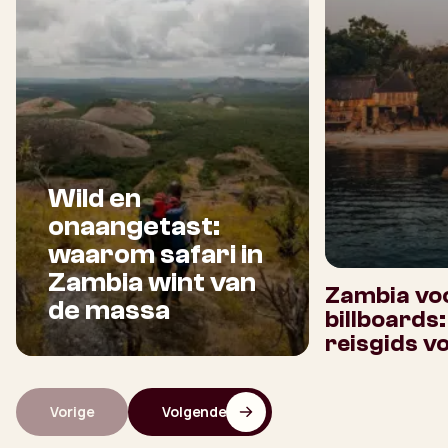
Wild en
onaangetast:
waarom safari in
Zambia wint van
Zambia voo
de massa
billboards
reisgids v
Vorige
Volgende