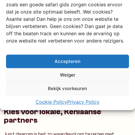
geschiedenis
zoals een goede safari gids zorgen cookies ervoor
dat je onze site optimaal beleeft. Wel cookies?
Jammer genoeg is de (neo-)koloniale nasleep nog steeds
Asante sana! Dan help je ons om onze website te
niet volledig weg. Het
debat rond het JW Marriott hotel in
blijven verbeteren. Geen cookies? Dan gaat je data
de Masai Mara
laat zien hoe gevoelig landrechten en
off the beaten track en kunnen we de ervaring op
zeggenschap nog steeds liggen in Kenia. Lokale Maasai
onze website niet verbeteren voor andere reizigers.
gemeenschappen kwamen in verzet omdat zij geen echte
stem hadden in beslissingen over hun eigen gebied. Dit
soort kwesties laat duidelijk zien dat het koloniale
Accepteren
verleden niet simpelweg voorbij is, maar doorwerkt in
moderne vormen van toerisme en economische macht.
Weiger
Als reiziger kun je juist het verschil maken door te kiezen
Bekijk voorkeuren
voor lokale gidsen, ondernemers en initiatieven die wél
vanuit de gemeenschap zelf komen.
Cookie Policy
Privacy Policy
Kies voor lokale, Keniaanse
partners
Juist daarom is het zo waardevol om te reizen met