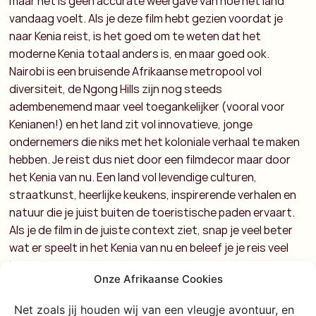
maar het is geen accurate weergave van hoe het land
vandaag voelt. Als je deze film hebt gezien voordat je
naar Kenia reist, is het goed om te weten dat het
moderne Kenia totaal anders is, en maar goed ook.
Nairobi is een bruisende Afrikaanse metropool vol
diversiteit, de Ngong Hills zijn nog steeds
adembenemend maar veel toegankelijker (vooral voor
Kenianen!) en het land zit vol innovatieve, jonge
ondernemers die niks met het koloniale verhaal te maken
hebben.
Je reist dus niet door een filmdecor maar door
het Kenia van nu. Een land vol levendige culturen,
straatkunst, heerlijke keukens, inspirerende verhalen en
natuur die je juist buiten de toeristische paden ervaart.
Als je de film in de juiste context ziet, snap je veel beter
wat er speelt in het Kenia van nu en beleef je je reis veel
bewuster.
Onze Afrikaanse Cookies
Nasleep van de koloniale
Net zoals jij houden wij van een vleugje avontuur, en