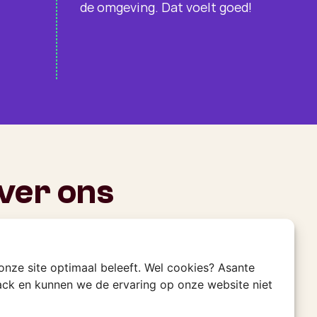
de omgeving. Dat voelt goed!
ver ons
 opgericht in 2014 door Charles Witlox, is
assie voor authentiek Afrika, ver weg van
 onze site optimaal beleeft. Wel cookies? Asante
n. Wij geloven in de kracht van
rack en kunnen we de ervaring op onze website niet
n, waarbij je niet alleen de prachtige