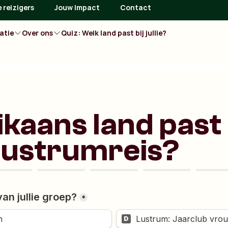
 reizigers
Jouw Impact
Contact
atie
Over ons
Quiz: Welk land past bij jullie?
ikaans land past
e Lustrumreis?