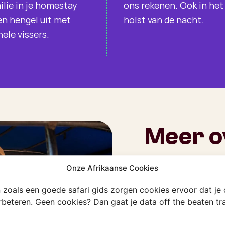
lie in je homestay
ons rekenen. Ook in het
en hengel uit met
holst van de nacht.
nele vissers.
Meer o
Charlie’s Travels,
Onze Afrikaanse Cookies
ontstaan uit de p
en zoals een goede safari gids zorgen cookies ervoor dat je
de gebaande pade
erbeteren. Geen cookies? Dan gaat je data off the beaten t
verantwoord reize