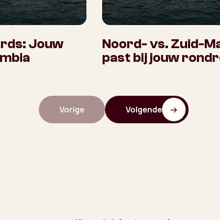
ards: Jouw
Noord- vs. Zuid-Ma
ambia
past bij jouw rondr
Vorige
Volgende