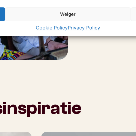
natuur, maar ook 
het continent on
Weiger
biedt unieke erva
Cookie Policy
Privacy Policy
inspiratie