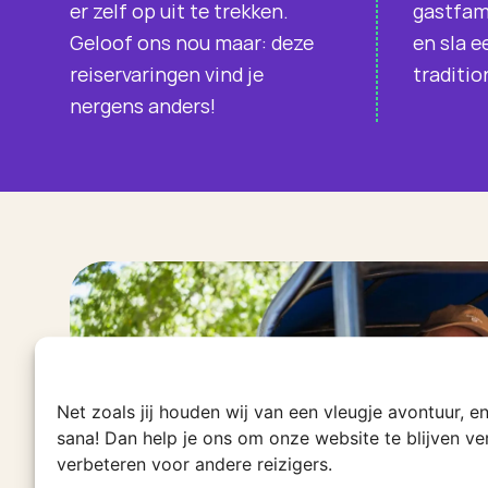
er zelf op uit te trekken.
gastfami
Geloof ons nou maar: deze
en sla e
reiservaringen vind je
traditio
nergens anders!
Net zoals jij houden wij van een vleugje avontuur, 
sana! Dan help je ons om onze website te blijven v
verbeteren voor andere reizigers.