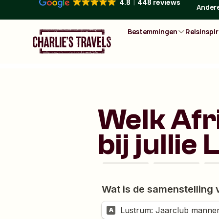
4.8
448 reviews
Andere
Bestemmingen
Reisinspir
Welk Afr
bij julli