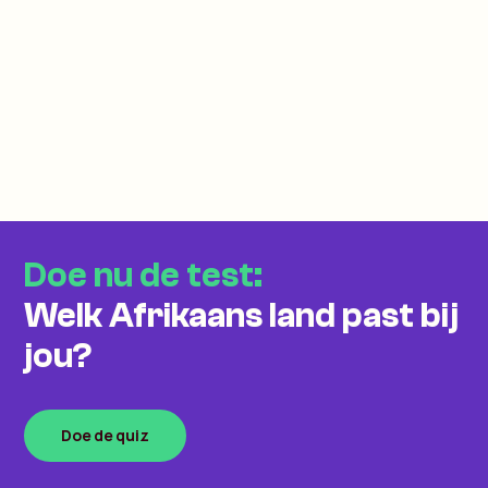
Doe nu de test:
Welk Afrikaans land past bij
jou?
Doe de quiz