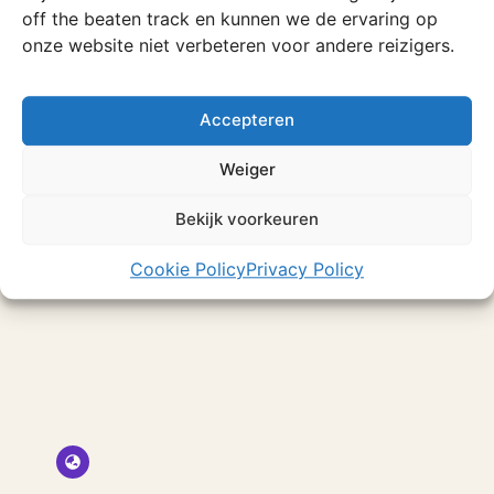
off the beaten track en kunnen we de ervaring op
Ziplinen in Malolotja Nature Reserve
onze website niet verbeteren voor andere reizigers.
Accepteren
Weiger
Bekijk voorkeuren
Cookie Policy
Privacy Policy