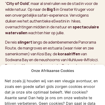
“
City of Gold
”, maar al snel ruilen we de stad in voor de
wilde natuur. Op naar de
Big 5
in Greater Kruger voor
een onvergetelijke safari-experience. Vervolgens
duiken we het authentieke eSwatini in: hikes,
overnachtingen midden in de natuur en
spectaculaire
watervallen
wachten hier op jullie.
De reis
slingert
langs de adembenemende Panorama
Route, de mangroves en estuaria (waar rivier en zee
samenkomen) van Kosi Bay, de
koraalriffen
van
Sodwana Bay en de neushoorns van Hluhluwe-iMfolozi.
En natuurlijk mogen de magische Drakensbergen niet
Onze Afrikaanse Cookies
ontbreken: te voet,
te paard
of met de
4x4
. Deze
wilde kant van Zuid-Afrika is de perfecte mix voor jullie
Net zoals jij houden wij van een vleugje avontuur, en
groep!
zoals een goede safari gids zorgen cookies ervoor
dat je onze site optimaal beleeft. Wel cookies?
Asante sana! Dan help je ons om onze website te
blijven verbeteren. Geen cookies? Dan gaat je data