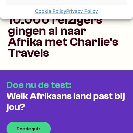
Cookie Policy
Privacy Policy
10.000 reizigers
gingen al naar
Afrika met Charlie's
Travels
Doe nu de test:
Welk Afrikaans land past bij
jou?
Doe de quiz