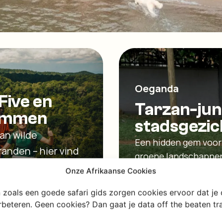
Oeganda
Five en
Tarzan-jun
tammen
stadsgezic
Van wilde
Een hidden gem voor 
randen – hier vind
groene landschappen,
on, dieren en
bruisende steden. Kla
Onze Afrikaanse Cookies
gastvrije land?
en zoals een goede safari gids zorgen cookies ervoor dat je
erbeteren. Geen cookies? Dan gaat je data off the beaten t
Ontdek Oegand