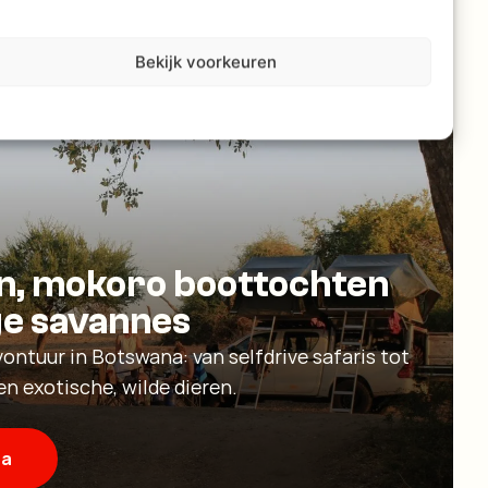
Bekijk voorkeuren
n, mokoro boottochten
ge savannes
ontuur in Botswana: van selfdrive safaris tot
en exotische, wilde dieren.
na