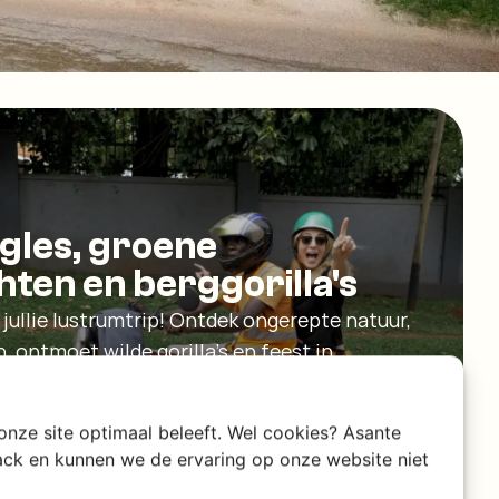
gles, groene
hten en berggorilla's
jullie lustrumtrip! Ontdek ongerepte natuur,
 ontmoet wilde gorilla’s en feest in
ar voor een avontuurlijke ervaring in dit
 onze site optimaal beleeft. Wel cookies? Asante
rack en kunnen we de ervaring op onze website niet
a