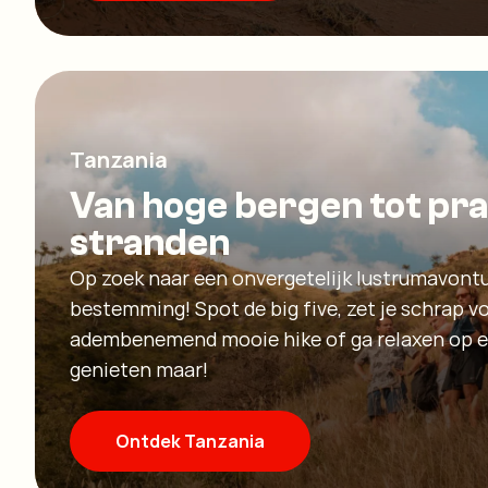
Tanzania
Van hoge bergen tot pra
stranden
Op zoek naar een onvergetelijk lustrumavontu
bestemming! Spot de big five, zet je schrap v
adembenemend mooie hike of ga relaxen op e
genieten maar!
Ontdek Tanzania