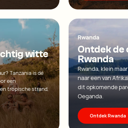
Rwanda
Ontdek de 
chtig witte
Rwanda
Rwanda, klein maar
ur? Tanzania is dé
naar een van Afrik
oor een
dit opkomende pare
en tropische strand,
Oeganda.
Ontdek Rwanda