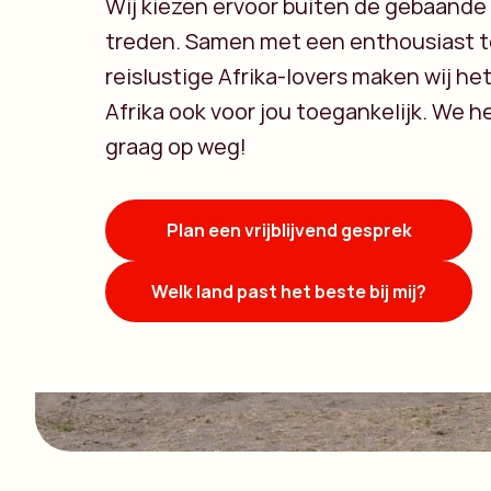
Wij kiezen ervoor buiten de gebaande
treden. Samen met een enthousiast 
reislustige Afrika-lovers maken wij he
Afrika ook voor jou toegankelijk. We h
graag op weg!
Plan een vrijblijvend gesprek
Welk land past het beste bij mij?