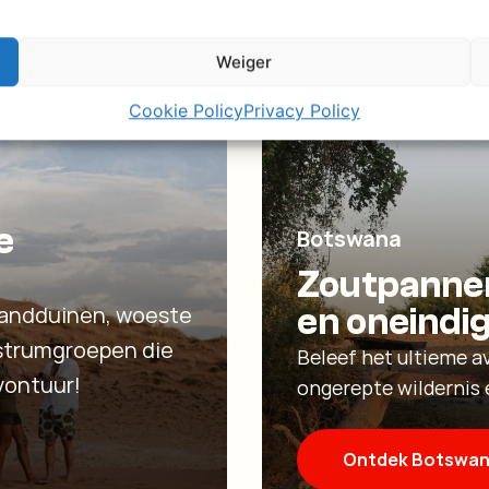
Weiger
Cookie Policy
Privacy Policy
e
Botswana
Zoutpanne
zandduinen, woeste
en oneindi
ustrumgroepen die
Beleef het ultieme av
vontuur!
ongerepte wildernis 
Ontdek Botswa