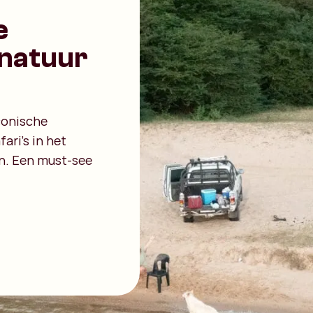
e
 natuur
iconische
ari’s in het
n. Een must-see