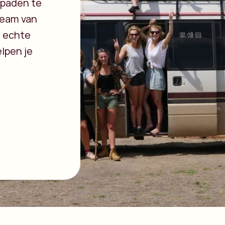
 paden te
team van
t echte
elpen je