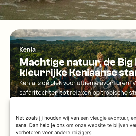
Kenia
Machtige natuur, de Big 
kleurrijke Keniaanse s
Kenia is dé plek voor ultieme avonturen! 
safaritochten tot relaxen op tropische st
je alles voor een onvergetelijke trip vol z
relaxte Afrika vibes.
Net zoals jij houden wij van een vleugje avontuur, 
sana! Dan help je ons om onze website te blijven v
Ontdek Kenia
verbeteren voor andere reizigers.