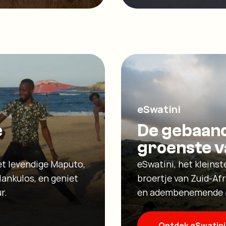
eSwatini
e
De gebaan
groenste v
et levendige Maputo,
eSwatini, het kleinst
lankulos, en geniet
broertje van Zuid-Afr
r.
en adembenemende nat
Ontdek eSwatini