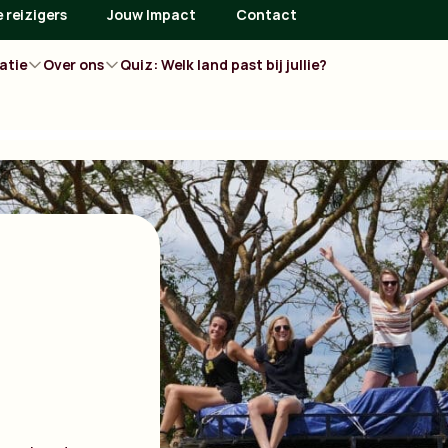
 reizigers
Jouw Impact
Contact
atie
Over ons
Quiz: Welk land past bij jullie?