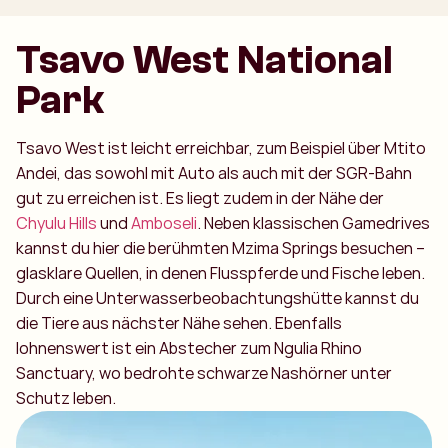
Tsavo West National
Park
Tsavo West ist leicht erreichbar, zum Beispiel über Mtito
Andei, das sowohl mit Auto als auch mit der SGR-Bahn
gut zu erreichen ist. Es liegt zudem in der Nähe der
Chyulu Hills
und
Amboseli
. Neben klassischen Gamedrives
kannst du hier die berühmten Mzima Springs besuchen –
glasklare Quellen, in denen Flusspferde und Fische leben.
Durch eine Unterwasserbeobachtungshütte kannst du
die Tiere aus nächster Nähe sehen. Ebenfalls
lohnenswert ist ein Abstecher zum Ngulia Rhino
Sanctuary, wo bedrohte schwarze Nashörner unter
Schutz leben.