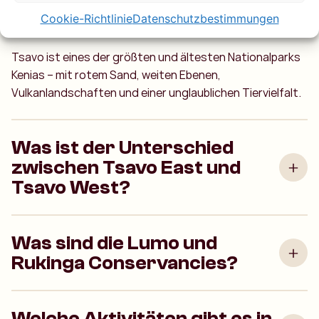
Was macht Tsavo so
besonders?
Cookie-Richtlinie
Datenschutzbestimmungen
Tsavo ist eines der größten und ältesten Nationalparks
Kenias – mit rotem Sand, weiten Ebenen,
Vulkanlandschaften und einer unglaublichen Tiervielfalt.
Was ist der Unterschied
zwischen Tsavo East und
Tsavo West?
Was sind die Lumo und
Rukinga Conservancies?
Welche Aktivitäten gibt es in