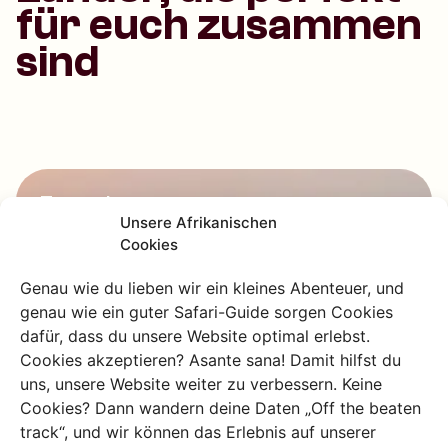
für euch zusammen
sind
Tansania
Unsere Afrikanischen
Von hohen Bergen bis hin
Cookies
zu wunderschönen
Stränden
Genau wie du lieben wir ein kleines Abenteuer, und
genau wie ein guter Safari-Guide sorgen Cookies
Entdecke mit Charlie's Travels das
dafür, dass du unsere Website optimal erlebst.
authentische Tansania. Mach dich auf
Cookies akzeptieren? Asante sana! Damit hilfst du
die Suche nach den Big Five, unternimm
uns, unsere Website weiter zu verbessern. Keine
atemberaubende Wanderungen oder
Cookies? Dann wandern deine Daten „Off the beaten
entspanne dich an einem tropischen
track“, und wir können das Erlebnis auf unserer