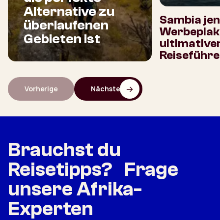
Alternative zu
Sambia jen
überlaufenen
Werbeplaka
Gebieten ist
ultimative
Reiseführe
Vorherige
Nächste
Brauchst du
Reisetipps? Frage
unsere Afrika-
Experten