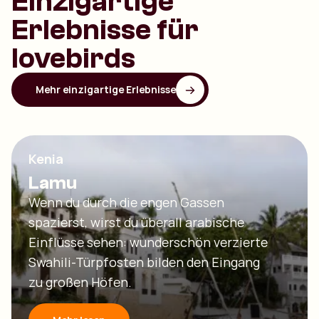
Einzigartige
Erlebnisse für
lovebirds
Mehr einzigartige Erlebnisse
Kenia
Lamu
Wenn du durch die engen Gassen
spazierst, wirst du überall arabische
Einflüsse sehen: wunderschön verzierte
Swahili-Türpfosten bilden den Eingang
zu großen Höfen.