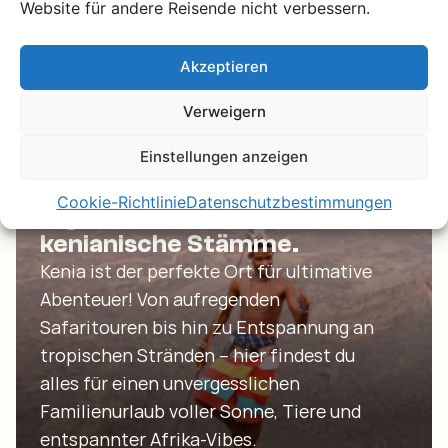
Strand.
Website für andere Reisende nicht verbessern.
Entdecke Tansania
Akzeptieren
Verweigern
Kenia
Einstellungen anzeigen
Majestätische Natur, die
Cookie-Richtlinie
Datenschutzbestimmungen
Big Five und bunte
kenianische Stämme.
Kenia ist der perfekte Ort für ultimative
Abenteuer! Von aufregenden
Safaritouren bis hin zu Entspannung an
tropischen Stränden – hier findest du
alles für einen unvergesslichen
Familienurlaub voller Sonne, Tiere und
entspannter Afrika-Vibes.