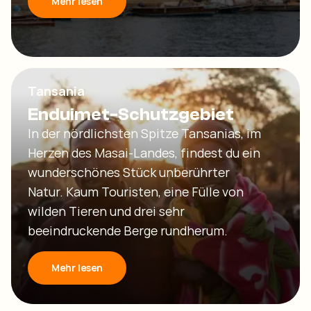
Mehr lesen
Tansania
Enduimet-Schutzgebiet
In der nördlichsten Spitze Tansanias, im
Herzen des Masai-Landes, findest du ein
wunderschönes Stück unberührter
Natur. Kaum Touristen, eine Fülle von
wilden Tieren und drei sehr
beeindruckende Berge rundherum.
Mehr lesen