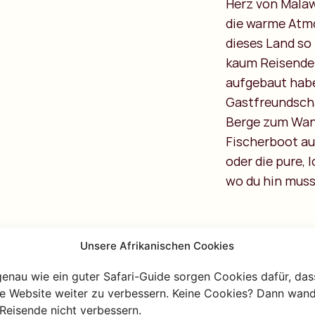
Herz von Malaw
die warme Atmo
dieses Land so
kaum Reisende s
aufgebaut habe
Gastfreundscha
Berge zum Wand
Fischerboot a
oder die pure, 
wo du hin muss
Unsere Afrikanischen Cookies
genau wie ein guter Safari-Guide sorgen Cookies dafür, das
n mit
re Website weiter zu verbessern. Keine Cookies? Dann wand
Reisende nicht verbessern.