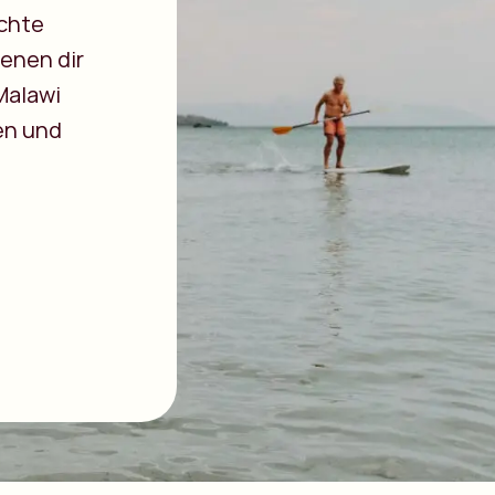
ichte
denen dir
Malawi
en und