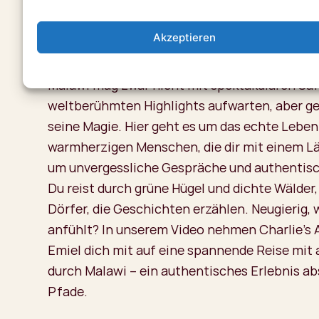
unseren lokalen
Akzeptieren
Partnern
Malawi mag zwar nicht mit spektakulären Saf
weltberühmten Highlights aufwarten, aber ge
seine Magie. Hier geht es um das echte Leben
warmherzigen Menschen, die dir mit einem L
um unvergessliche Gespräche und authentis
Du reist durch grüne Hügel und dichte Wälder
Dörfer, die Geschichten erzählen. Neugierig, 
anfühlt? In unserem Video nehmen Charlie’s 
Emiel dich mit auf eine spannende Reise mit
durch Malawi – ein authentisches Erlebnis ab
Pfade.