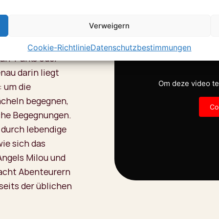
Verweigern
Cookie-Richtlinie
Datenschutzbestimmungen
ari-Parks oder
nau darin liegt
Om deze video te 
: um die
ächeln begegnen,
Co
che Begegnungen.
, durch lebendige
wie sich das
Angels Milou und
 acht Abenteurern
seits der üblichen