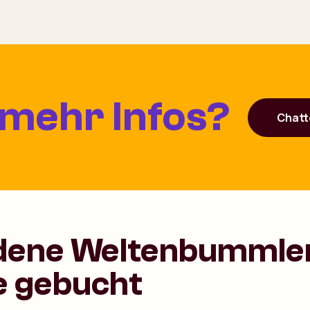
 mehr Infos?
Chatt
dene Weltenbummler
e gebucht