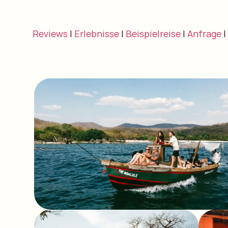
Reviews
|
Erlebnisse
|
Beispielreise
|
Anfrage
|