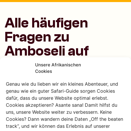
Alle häufigen
Fragen zu
Amboseli auf
einen Blick
Unsere Afrikanischen
Cookies
Genau wie du lieben wir ein kleines Abenteuer, und
Was ist das Besondere am
genau wie ein guter Safari-Guide sorgen Cookies
Amboseli Nationalpark?
dafür, dass du unsere Website optimal erlebst.
Cookies akzeptieren? Asante sana! Damit hilfst du
Amboseli ist bekannt für seine spektakulären Ausblicke
uns, unsere Website weiter zu verbessern. Keine
auf den Kilimandscharo und seine großen
Cookies? Dann wandern deine Daten „Off the beaten
Elefantenherden. Der Park bietet klassische
track“, und wir können das Erlebnis auf unserer