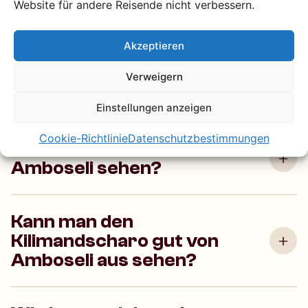
Website für andere Reisende nicht verbessern.
Savannenlandschaften, Sümpfe voller Vögel und
einzigartige Möglichkeiten für Wildtierfotografie.
Akzeptieren
Wann ist die beste Reisezeit
Verweigern
für Amboseli?
Einstellungen anzeigen
Cookie-Richtlinie
Datenschutzbestimmungen
Welche Tiere kann ich im
Amboseli sehen?
Kann man den
Kilimandscharo gut von
Amboseli aus sehen?