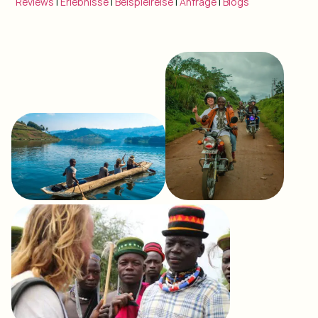
Reviews
|
Erlebnisse
|
Beispielreise
|
Anfrage
|
Blogs