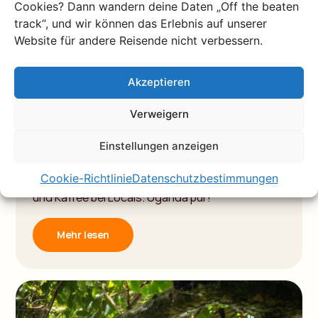
Cookies? Dann wandern deine Daten „Off the beaten
track“, und wir können das Erlebnis auf unserer
Website für andere Reisende nicht verbessern.
Akzeptieren
Beitrag
Travel Story: Matthijs und
Verweigern
Meikes Abenteuer in Uganda
Einstellungen anzeigen
Matthijs und Meike unterwegs mit Dachzelt und
Cookie-Richtlinie
Datenschutzbestimmungen
Jeep: Gorilla Trekking, Leoparden in der Savanne
und Kaffee bei Locals. Uganda pur!
Mehr lesen