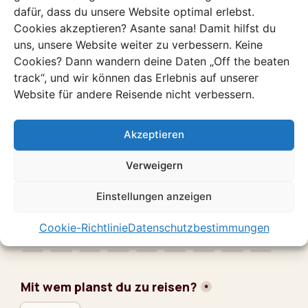
dafür, dass du unsere Website optimal erlebst.
Diese einzigartige Reise bringt dich zu
Cookies akzeptieren? Asante sana! Damit hilfst du
atemberaubenden Stränden, unberührter Natur
uns, unsere Website weiter zu verbessern. Keine
bei spannenden Safaris und in die lokale Kultur.
Cookies? Dann wandern deine Daten „Off the beaten
track“, und wir können das Erlebnis auf unserer
Entdecke diese Reise
Website für andere Reisende nicht verbessern.
Akzeptieren
Verweigern
Mach eine Anfrage!​
Einstellungen anzeigen
Fülle hier deine Reisewünsche aus, und wir melden
uns innerhalb eines Werktages bei dir.
Cookie-Richtlinie
Datenschutzbestimmungen