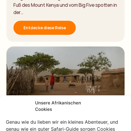
Fuß des Mount Kenya und vom Big Five spotten in
der…
Entdecke diese Reise
Unsere Afrikanischen
Cookies
Beispielreise
Kenia von der Savanne zur
Genau wie du lieben wir ein kleines Abenteuer, und
Swahili Küste
genau wie ein guter Safari-Guide sorgen Cookies