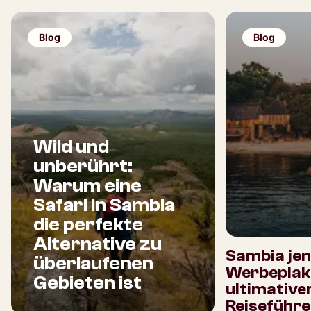
Blog
Blog
Wild und
unberührt:
Warum eine
Safari in Sambia
die perfekte
Alternative zu
Sambia jen
überlaufenen
Werbeplaka
Gebieten ist
ultimative
Reiseführe