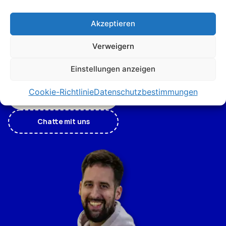
unsere Afrika-
Experten
Akzeptieren
Verweigern
Bist du neugierig auf das Unbekannte? Unsere Afrika-
Experten haben Antworten auf deine drängenden
Einstellungen anzeigen
Fragen.
Cookie-Richtlinie
Datenschutzbestimmungen
Vereinbarte Beratung
Chatte mit uns