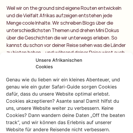
Weil wir on the ground sind eigene Routen entwickeln
und die Vielfalt Afrikas aufzeigen entstehen jede
Menge coole Inhalte. Wir schreiben Blogs über die
unterschiedlichsten Themen und drehen Mini Dokus
über die Geschichten die wir unterwegs erleben. So
kannst du schon vor deiner Reise sehen was die Länder
zu bieten haben – und während deiner Reise wirst auch
du Teil dieser Content Story.
Unsere Afrikanischen
Cookies
Genau wie du lieben wir ein kleines Abenteuer, und
genau wie ein guter Safari-Guide sorgen Cookies
dafür, dass du unsere Website optimal erlebst.
Cookies akzeptieren? Asante sana! Damit hilfst du
uns, unsere Website weiter zu verbessern. Keine
Brauchst du
Cookies? Dann wandern deine Daten „Off the beaten
Reisetipps? Frage
track“, und wir können das Erlebnis auf unserer
Website für andere Reisende nicht verbessern.