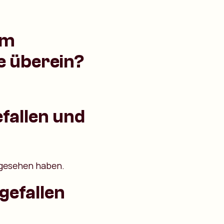
am
e überein?
efallen und
 gesehen haben.
gefallen