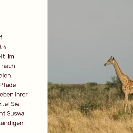
f
t 4
lt. Im
l nach
elen
 Pfade
eben ihrer
kte! Sie
unt Suswa
ständigen