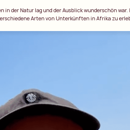
ten in der Natur lag und der Ausblick wunderschön war.
verschiedene Arten von Unterkünften in Afrika zu erle