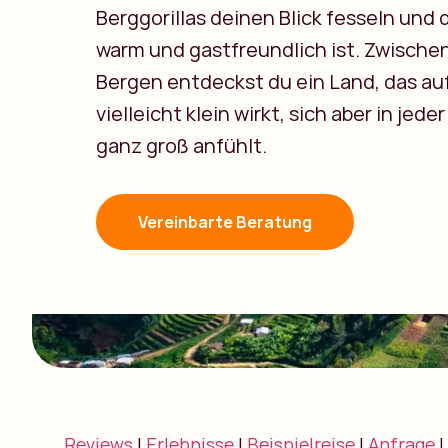
Berggorillas deinen Blick fesseln und d
warm und gastfreundlich ist. Zwische
Bergen entdeckst du ein Land, das auf
vielleicht klein wirkt, sich aber in jede
ganz groß anfühlt.
Vereinbarte Beratung
Reviews
|
Erlebnisse
|
Beispielreise
|
Anfrage
|