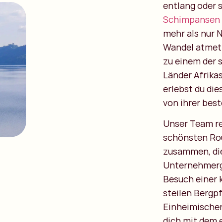
entlang oder 
Schimpansen
mehr als nur N
Wandel atmet
zu einem der 
Länder Afrikas
erlebst du die
von ihrer best
Unser Team re
schönsten Rou
zusammen, die
Unternehmerge
Besuch einer 
steilen Bergpf
Einheimischen
dich mit dem 