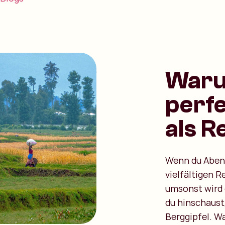
Waru
perfe
als R
Wenn du Abent
vielfältigen R
umsonst wird 
du hinschaust
Berggipfel. W