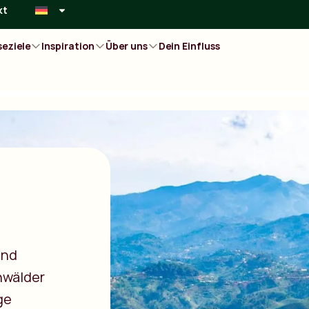
kt
seziele
Inspiration
Über uns
Dein Einfluss
und
nwälder
ge