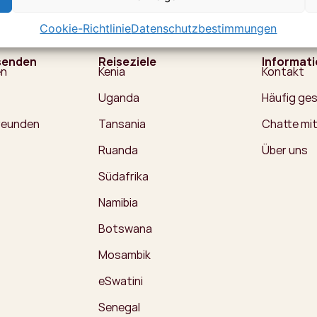
Cookie-Richtlinie
Datenschutzbestimmungen
senden
Reiseziele
Informat
en
Kenia
Kontakt
Uganda
Häufig ges
Freunden
Tansania
Chatte mit
Ruanda
Über uns
Südafrika
Namibia
Botswana
Mosambik
eSwatini
Senegal