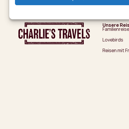
Unsere Rei
Familienreis
Lovebirds
Reisen mit 