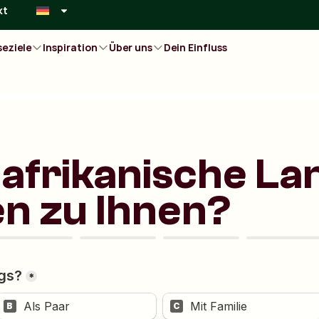
kt
seziele
Inspiration
Über uns
Dein Einfluss
afrikanische La
n zu Ihnen?