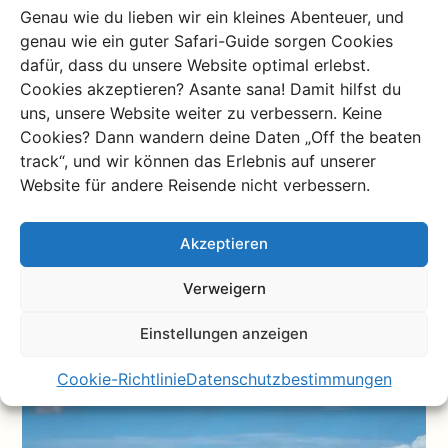
Wie war die Leistung
Genau wie du lieben wir ein kleines Abenteuer, und
genau wie ein guter Safari-Guide sorgen Cookies
unserer Partner
dafür, dass du unsere Website optimal erlebst.
(Fahrer, Koch,
Cookies akzeptieren? Asante sana! Damit hilfst du
uns, unsere Website weiter zu verbessern. Keine
Reiseführer) während
Cookies? Dann wandern deine Daten „Off the beaten
track“, und wir können das Erlebnis auf unserer
der Reise?
Website für andere Reisende nicht verbessern.
Sie waren durchweg pünktlich, überaus freundlich und
Akzeptieren
außergewöhnlich hilfsbereit während unserer
gesamten Reise und jederzeit über WhatsApp
Verweigern
erreichbar.
Einstellungen anzeigen
Cookie-Richtlinie
Datenschutzbestimmungen