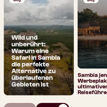
Wild und
unberührt:
Warum eine
Safari in Sambia
die perfekte
Alternative zu
Sambia jen
überlaufenen
Werbeplaka
Gebieten ist
ultimative
Reiseführe