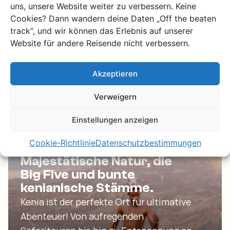
uns, unsere Website weiter zu verbessern. Keine
authentische Tansania. Mach dich auf
Cookies? Dann wandern deine Daten „Off the beaten
die Suche nach den Big Five, unternimm
track“, und wir können das Erlebnis auf unserer
atemberaubende Wanderungen oder
Website für andere Reisende nicht verbessern.
entspanne dich an einem tropischen
Strand.
Akzeptieren
Entdecke Tansania
Verweigern
Einstellungen anzeigen
Kenia
Cookie-Richtlinie
Datenschutzbestimmungen
Majestätische Natur, die
Big Five und bunte
kenianische Stämme.
Kenia ist der perfekte Ort für ultimative
Abenteuer! Von aufregenden