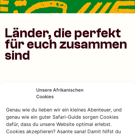
Länder, die perfekt
für euch zusammen
sind
Unsere Afrikanischen
Cookies
Tansania
Von hohen Bergen bis hin
Genau wie du lieben wir ein kleines Abenteuer, und
zu wunderschönen
genau wie ein guter Safari-Guide sorgen Cookies
Stränden
dafür, dass du unsere Website optimal erlebst.
Entdecke mit Charlie's Travels das
Cookies akzeptieren? Asante sana! Damit hilfst du