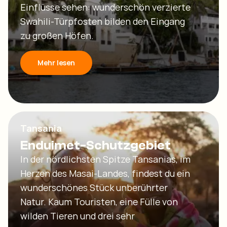
Einflüsse sehen: wunderschön verzierte
Swahili-Türpfosten bilden den Eingang
zu großen Höfen.
Mehr lesen
Tansania
Enduimet-Schutzgebiet
In der nördlichsten Spitze Tansanias, im
Herzen des Masai-Landes, findest du ein
wunderschönes Stück unberührter
Natur. Kaum Touristen, eine Fülle von
wilden Tieren und drei sehr