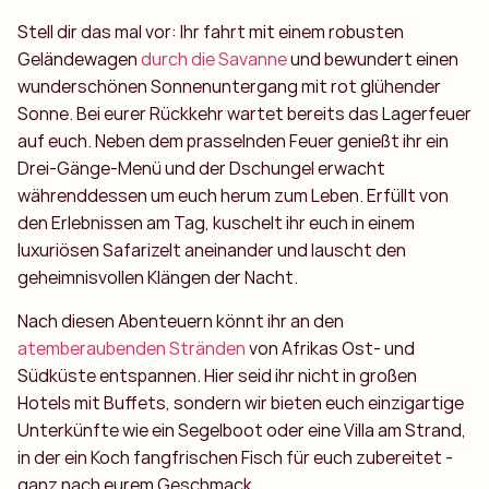
Stell dir das mal vor: Ihr fahrt mit einem robusten
Geländewagen
durch die Savanne
und bewundert einen
wunderschönen Sonnenuntergang mit rot glühender
Sonne. Bei eurer Rückkehr wartet bereits das Lagerfeuer
auf euch. Neben dem prasselnden Feuer genießt ihr ein
Drei-Gänge-Menü und der Dschungel erwacht
währenddessen um euch herum zum Leben. Erfüllt von
den Erlebnissen am Tag, kuschelt ihr euch in einem
luxuriösen Safarizelt aneinander und lauscht den
geheimnisvollen Klängen der Nacht.
Nach diesen Abenteuern könnt ihr an den
atemberaubenden Stränden
von Afrikas Ost- und
Südküste entspannen. Hier seid ihr nicht in großen
Hotels mit Buffets, sondern wir bieten euch einzigartige
Unterkünfte wie ein Segelboot oder eine Villa am Strand,
in der ein Koch fangfrischen Fisch für euch zubereitet -
ganz nach eurem Geschmack.