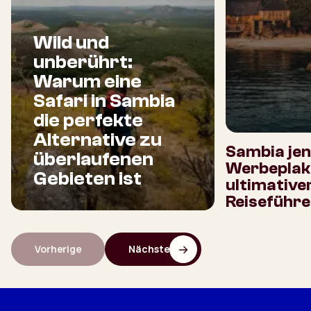
Wild und
unberührt:
Warum eine
Safari in Sambia
die perfekte
Alternative zu
Sambia jen
überlaufenen
Werbeplaka
Gebieten ist
ultimative
Reiseführe
Vorherige
Nächste