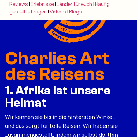
Reviews
|
Erlebnisse
|
Länder für euch
|
Häufig
gestellte Fragen
|
Video's
|
Blogs
Charlies Art
des Reisens
1. Afrika ist unsere
Heimat
Wir kennen sie bis in die hintersten Winkel,
und das sorgt für tolle Reisen. Wir haben sie
zusammengestellt, indem wir selbst dorthin