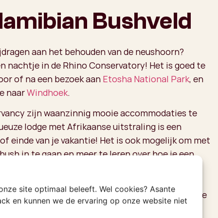
Namibian Bushveld
bijdragen aan het behouden van de neushoorn?
en nachtje in de Rhino Conservatory! Het is goed te
oor of na een bezoek aan
Etosha National Park
, en
te naar
Windhoek
.
rvancy zijn waanzinnig mooie accommodaties te
ueuze lodge met Afrikaanse uitstraling is een
of einde van je vakantie! Het is ook mogelijk om met
bush in te gaan en meer te leren over hoe je een
t opsporen. Uiteraard blijf je op gepaste afstand
rn, want ook deze dieren zijn bijzonder gevaarlijk
 onze site optimaal beleeft. Wel cookies? Asante
dreigd voelen. De neushoorn is tenslotte een van de
rack en kunnen we de ervaring op onze website niet
 zoveel te leren over dit bijzondere dier dat er zelfs