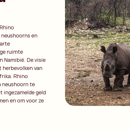
 Rhino
n neushoorns en
arte
ige ruimte
n Namibië. De visie
t herbevolken van
frika. Rhino
n neushoorn te
et ingezamelde geld
men en om voor ze