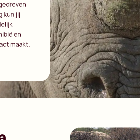
 gedreven
 kun jij
elijk
mibië en
act maakt.
a