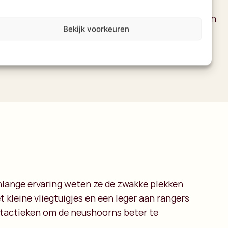
atie centrum is gebouwd. Dit centrum is echt
ieuw en heeft als doel om mensen bewust te maken
Bekijk voorkeuren
de neushoorns zijn
enlange ervaring weten ze de zwakke plekken
kleine vliegtuigjes en een leger aan rangers
 tactieken om de neushoorns beter te