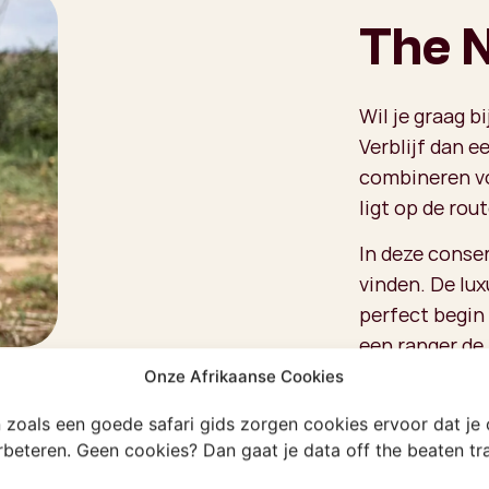
The 
Wil je graag 
Verblijf dan e
combineren v
ligt op de rou
In deze conse
vinden. De lux
perfect begin 
een ranger de 
neushoorn kun
Onze Afrikaanse Cookies
van de neushoo
en zoals een goede safari gids zorgen cookies ervoor dat je
als ze zich be
erbeteren. Geen cookies? Dan gaat je data off the beaten t
Big Five
. Er is