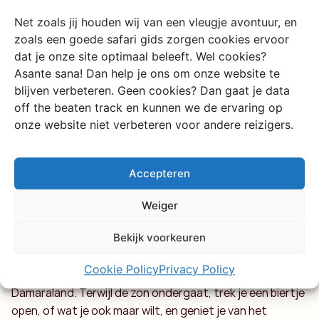
van de lokale gemeenschap, biedt comfortabele kamers
Net zoals jij houden wij van een vleugje avontuur, en
en een fantastisch uitzicht over de Klip River Valley. Hier
zoals een goede safari gids zorgen cookies ervoor
kun je genieten van safari's, wandeltochten en gewoon
dat je onze site optimaal beleeft. Wel cookies?
lekker relaxen.
Asante sana! Dan help je ons om onze website te
blijven verbeteren. Geen cookies? Dan gaat je data
off the beaten track en kunnen we de ervaring op
onze website niet verbeteren voor andere reizigers.
Sluit je avontuur in
Accepteren
Damaraland af met de
Weiger
perfecte sundowner
Bekijk voorkeuren
Heel eerlijk, we zijn gek op sundowners overal op het
Cookie Policy
Privacy Policy
continent, maar er is niets beter dan een sundowner in
Damaraland. Terwijl de zon ondergaat, trek je een biertje
open, of wat je ook maar wilt, en geniet je van het