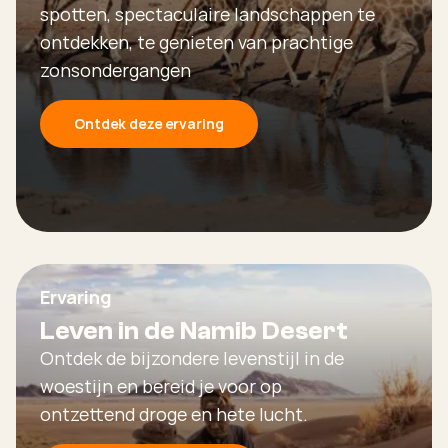
spotten, spectaculaire landschappen te
ontdekken, te genieten van prachtige
zonsondergangen
Ontdek deze ervaring
Ervaring
Leven in de Namib Desert
Ontdek de bijzondere levenstijl in de
woestijn en bereid je voor op
ontzettend droge en hete lucht.