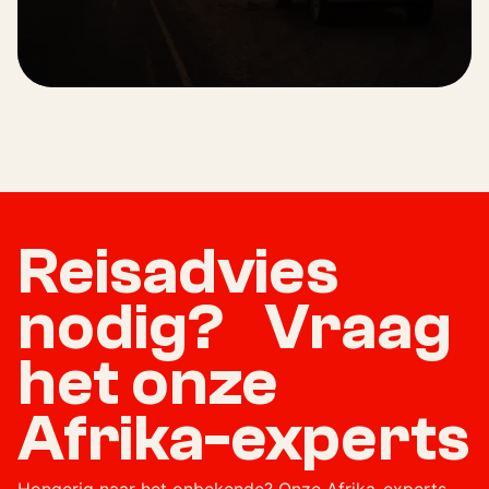
Reisadvies
nodig? Vraag
het onze
Afrika-experts