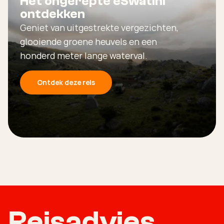
Het ongerepte eSwatini
ontdekken
Geniet van uitgestrekte vergezichten,
glooiende groene heuvels en een
honderd meter lange waterval.
Ontdek deze reis
Reisadvies