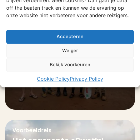
blijven verbeteren. Geen cookies? Dan gaat je data
off the beaten track en kunnen we de ervaring op
Ervaring
onze website niet verbeteren voor andere reizigers.
Taste of eSwatini
Met Sipho leer je eSwatini kennen op de
Accepteren
manier zoals ‘t bedoeld is.
Weiger
Ontdek deze ervaring
Bekijk voorkeuren
Cookie Policy
Privacy Policy
Voorbeeldreis