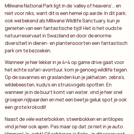
Mlilwane National Park ligt in de ‘valley of heavens’… en
niet voor niks, want dit is een hemel op aarde. In dit park,
ook wel bekend als Mlilwane Wildlife Sanctuary, kun je
genieten van een fantastische tijd! Het is het oudste
natuurreservaat in Swaziland en door de enorme
diversiteit in dieren- en plantensoorten een fantastisch
park om te bezoeken.
Wanneer je hier lekker in je 4×4 op game drive gaat voor
het echte safari-avontuur, kom je genoeg wildlife tegen.
Op de savannes en graslanden kun je jakhalzen, zebra’s,
wildebeesten, kudu’s en struisvogels spotten. En
wanneer je in de buurt komt van water, vind je hier snel
groepen nijlpaarden en met een beetje geluk spot je ook
een grote krokodil!
Naast de vele waterbokken, steenbokken en antilopes
vind je hier ook apen. Pas maar op dat ze niet in je auto
klimmen! Ja, echt! Of achterop je fiets… in dit reservaat