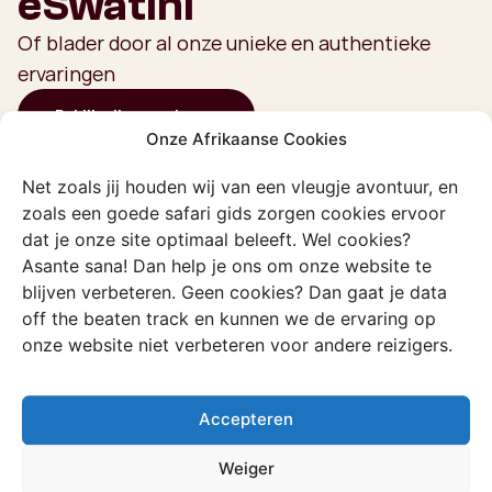
eSwatini
Of blader door al onze unieke en authentieke
ervaringen
Bekijk alle ervaringen
Onze Afrikaanse Cookies
Net zoals jij houden wij van een vleugje avontuur, en
zoals een goede safari gids zorgen cookies ervoor
Ervaring
dat je onze site optimaal beleeft. Wel cookies?
Overnight pothole hike
Asante sana! Dan help je ons om onze website te
Hike naar de potholes in de Malalotja
blijven verbeteren. Geen cookies? Dan gaat je data
Nature Reserve, waar je kunt chillen en
off the beaten track en kunnen we de ervaring op
onze website niet verbeteren voor andere reizigers.
zwemmen.
Ontdek deze ervaring
Accepteren
Weiger