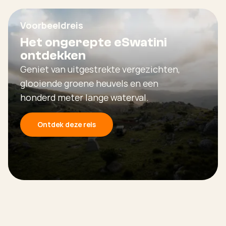
Voorbeeldreis
Het ongerepte eSwatini
ontdekken
Geniet van uitgestrekte vergezichten,
glooiende groene heuvels en een
honderd meter lange waterval.
Ontdek deze reis