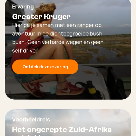
Ervaring
Greater Kruger
Hier ga je samen met een ranger op
avontuur in de dichtbegroeide bush
bush. Geen verharde wegen en geen
self drive.
Ontdek deze ervaring
Voorbeeldreis
Het ongerepte Zuid-Afrika