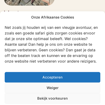
Must-sees
Onze Afrikaanse Cookies
Sleeping Beauty Cave Hike
Net zoals jij houden wij van een vleugje avontuur, en
Voor deze ontspannen hike van zo’n 2 uur (3.7 km) begin
zoals een goede safari gids zorgen cookies ervoor
je in het Garden Castle Nature Reserve. Een route met
dat je onze site optimaal beleeft. Wel cookies?
prachtige uitzichten, die je naar een grote grot leidt die
Asante sana! Dan help je ons om onze website te
ruimte biedt aan max. tien personen. Hier kun je
blijven verbeteren. Geen cookies? Dan gaat je data
overnachten onder de sterren, hoe cool is dat?
off the beaten track en kunnen we de ervaring op
onze website niet verbeteren voor andere reizigers.
Rhino Peak Hike
Klaar voor een uitdaging? Deze 8-9 uur durende trek van
20 km begint ook in het Garden Castle Nature Reserve.
Accepteren
De klim naar Rhino Peak is pittig, met steile stukken en
ruig terrein, maar de adembenemende uitzichten vanaf
Weiger
de top maken het absoluut de moeite waard.
Bekijk voorkeuren
Uitzichten te paard