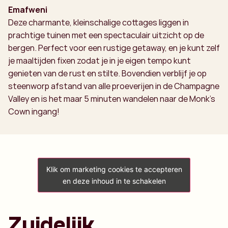
Emafweni
Deze charmante, kleinschalige cottages liggen in
prachtige tuinen met een spectaculair uitzicht op de
bergen. Perfect voor een rustige getaway, en je kunt zelf
je maaltijden fixen zodat je in je eigen tempo kunt
genieten van de rust en stilte. Bovendien verblijf je op
steenworp afstand van alle proeverijen in de Champagne
Valley en is het maar 5 minuten wandelen naar de Monk’s
Cown ingang!
Klik om marketing cookies te accepteren
Klik om marketing cookies te accepteren
en deze inhoud in te schakelen
en deze inhoud in te schakelen
Zuidelijk