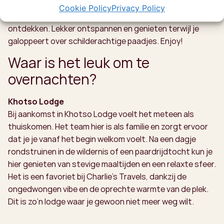
Als hiken niet helemaal jouw ding is, is paardrijden een
Cookie Policy
Privacy Policy
vette manier om de Zuidelijke Drakensbergen te
ontdekken. Lekker ontspannen en genieten terwijl je
galoppeert over schilderachtige paadjes. Enjoy!
Waar is het leuk om te
overnachten?
Khotso Lodge
Bij aankomst in Khotso Lodge voelt het meteen als
thuiskomen. Het team hier is als familie en zorgt ervoor
dat je je vanaf het begin welkom voelt. Na een dagje
rondstruinen in de wildernis of een paardrijdtocht kun je
hier genieten van stevige maaltijden en een relaxte sfeer.
Het is een favoriet bij Charlie's Travels, dankzij de
ongedwongen vibe en de oprechte warmte van de plek.
Dit is zo’n lodge waar je gewoon niet meer weg wilt.