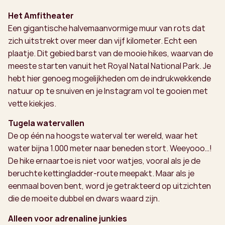
Het Amfitheater
Een gigantische halvemaanvormige muur van rots dat
zich uitstrekt over meer dan vijf kilometer. Echt een
plaatje. Dit gebied barst van de mooie hikes, waarvan de
meeste starten vanuit het Royal Natal National Park. Je
hebt hier genoeg mogelijkheden om de indrukwekkende
natuur op te snuiven en je Instagram vol te gooien met
vette kiekjes.
Tugela watervallen
De op één na hoogste waterval ter wereld, waar het
water bijna 1.000 meter naar beneden stort. Weeyooo…!
De hike ernaartoe is niet voor watjes, vooral als je de
beruchte kettingladder-route meepakt. Maar als je
eenmaal boven bent, word je getrakteerd op uitzichten
die de moeite dubbel en dwars waard zijn.
Alleen voor adrenaline junkies