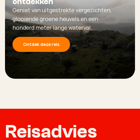
ontdekken
Geniet van uitgestrekte vergezichten,
glooiende groene heuvels en een
honderd meter lange waterval.
Ontdek deze reis
Reisadvies