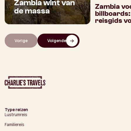
Zambia wint van
Zambia voo
de massa
billboards
reisgids v
Vorige
Volgende
Type reizen
Lustrumreis
Familiereis