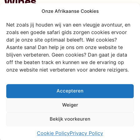
Wines
Onze Afrikaanse Cookies
Bella Wines is het beroemdste en meest verkochte
Net zoals jij houden wij van een vleugje avontuur, en
wijnmerk van
Oeganda
en wordt gerund door Prudence
zoals een goede safari gids zorgen cookies ervoor
Ukkonika, een inspirerende vrouw wiens passie voor wijn
dat je onze site optimaal beleeft. Wel cookies?
werd aangewakkerd door haar overleden zoon. Prudence
Asante sana! Dan help je ons om onze website te
begon met het maken van rode wijn van passievrucht,
blijven verbeteren. Geen cookies? Dan gaat je data
maar toen de vraag naar witte wijn toenam, ontdekte ze
off the beaten track en kunnen we de ervaring op
een creatieve oplossing: ananas.
onze website niet verbeteren voor andere reizigers.
Smaak: Licht zuur met een vleugje azijn en een
krachtige alcoholische smaak.
Aroma: Tropische vruchten, vooral ananas.
Accepteren
Samenstelling: verrassende benadering waarbij
vrijwel elk denkbaar ingrediënt behalve druiven
Weiger
wordt gebruikt. In de schappen van supermarkten
Bekijk voorkeuren
kom je Oegandese wijnen tegen gemaakt van een
mix van tropisch fruit tot zelfs paddenstoelen.
Cookie Policy
Privacy Policy