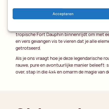
de dag. De ultieme vuurdoop wacht bij de rivi
ferry crossings
waarbij de 4x4’s op gammele h
manoeuvreren om de overkant te bereiken. Het 
Accepteren
keihard lachen met de lokale bootsmannen en
ervaring. De ontlading is magistraal als je uite
tropische
Fort Dauphin
binnenrijdt om met ee
en vers gevangen vis te vieren dat je alle ele
getrotseerd.
Als je ons vraagt hoe je deze legendarische r
rauwe, pure en avontuurlijke manier beleeft: 
over, stap in die 4x4 en omarm de magie van d