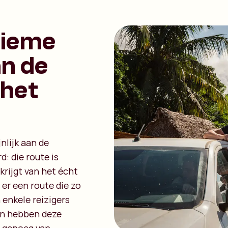
tieme
an de
 het
nlijk aan de
d: die route is
krijgt van het écht
er een route die zo
 enkele reizigers
en hebben deze