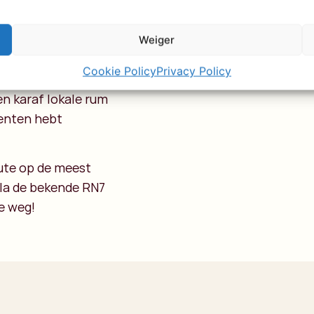
eren: spannende
outen vlotten
is billenknijpen,
Weiger
 een echte pure
Cookie Policy
Privacy Policy
indelijk het
n karaf lokale rum
menten hebt
oute op de meest
sla de bekende RN7
e weg!