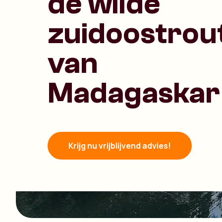
de wilde
zuidoostrou
van
Madagaskar
Krijg nu vrijblijvend advies!