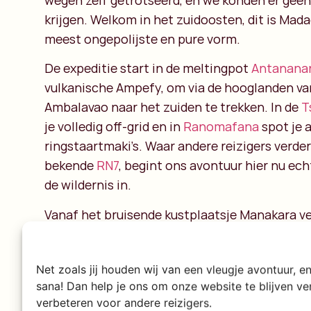
wegen zelf getrotseerd, en we konden er gee
krijgen. Welkom in het zuidoosten, dit is Mada
meest ongepolijste en pure vorm.
De expeditie start in de meltingpot
Antananar
vulkanische
Ampefy
, om via de hooglanden v
Ambalavao
naar het zuiden te trekken. In de
T
je volledig off-grid en in
Ranomafana
spot je 
ringstaartmaki’s. Waar andere reizigers verde
bekende
RN7
, begint ons avontuur hier nu echt
de wildernis in.
Vanaf het bruisende kustplaatsje
Manakara
ve
een ongetemde expeditie. Voorbij
Vangaindra
definitief op en ruil je de bewoonde wereld in
Net zoals jij houden wij van een vleugje avontuur, 
modderpaden, rode stofwegen en het geïsole
sana! Dan help je ons om onze website te blijven v
van
Sandravinany
. De roadtrip is hier zelf de 
verbeteren voor andere reizigers.