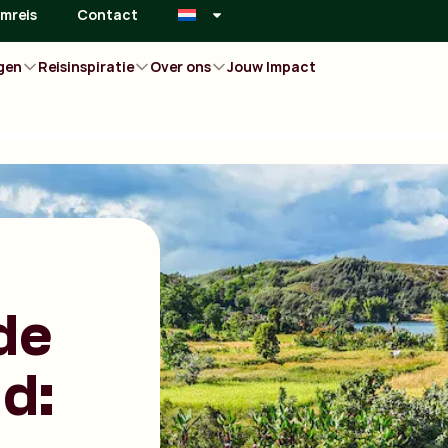
mreis
Contact
gen
Reisinspiratie
Over ons
Jouw Impact
de
d: