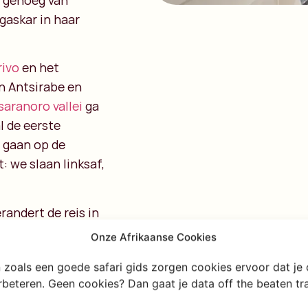
n genoeg van
gaskar in haar
ivo
en het
an
Antsirabe en
saranoro vallei
ga
al de eerste
r gaan op de
: we slaan linksaf,
randert de reis in
no
houdt het asfalt
Onze Afrikaanse Cookies
 voor diepe
en zoals een goede safari gids zorgen cookies ervoor dat je
erde dorpsleven
erbeteren. Geen cookies? Dan gaat je data off the beaten t
vetste activiteit van