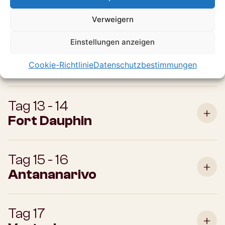
Vangaindrano
Verweigern
Einstellungen anzeigen
Tag 12
Sandravinany
Cookie-Richtlinie
Datenschutzbestimmungen
Tag 13 - 14
Fort Dauphin
Tag 15 - 16
Antananarivo
Tag 17