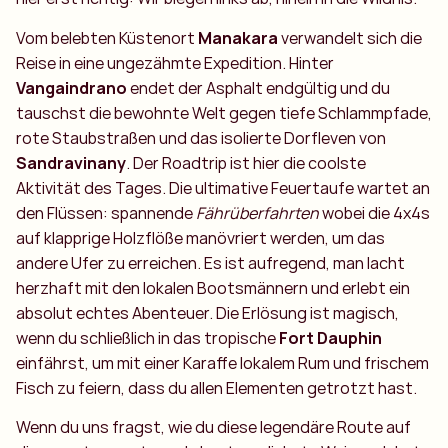
Vom belebten Küstenort
Manakara
verwandelt sich die
Reise in eine ungezähmte Expedition. Hinter
Vangaindrano
endet der Asphalt endgültig und du
tauschst die bewohnte Welt gegen tiefe Schlammpfade,
rote Staubstraßen und das isolierte Dorfleven von
Sandravinany
. Der Roadtrip ist hier die coolste
Aktivität des Tages. Die ultimative Feuertaufe wartet an
den Flüssen: spannende
Fährüberfahrten
wobei die 4x4s
auf klapprige Holzflöße manövriert werden, um das
andere Ufer zu erreichen. Es ist aufregend, man lacht
herzhaft mit den lokalen Bootsmännern und erlebt ein
absolut echtes Abenteuer. Die Erlösung ist magisch,
wenn du schließlich in das tropische
Fort Dauphin
einfährst, um mit einer Karaffe lokalem Rum und frischem
Fisch zu feiern, dass du allen Elementen getrotzt hast.
Wenn du uns fragst, wie du diese legendäre Route auf