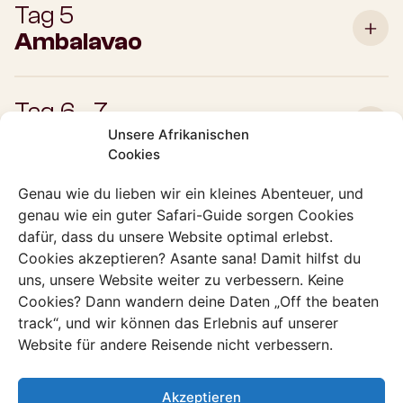
Tag 5
Ambalavao
Tag 6 - 7
Tsaranoro
Unsere Afrikanischen
Cookies
Genau wie du lieben wir ein kleines Abenteuer, und
Tag 8 - 9
genau wie ein guter Safari-Guide sorgen Cookies
Ranomafana
dafür, dass du unsere Website optimal erlebst.
Cookies akzeptieren? Asante sana! Damit hilfst du
uns, unsere Website weiter zu verbessern. Keine
Tag 10
Cookies? Dann wandern deine Daten „Off the beaten
track“, und wir können das Erlebnis auf unserer
Manakara
Website für andere Reisende nicht verbessern.
Tag 11
Akzeptieren