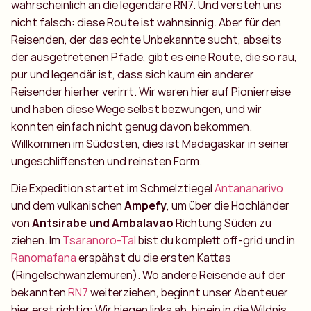
wahrscheinlich an die legendäre RN7. Und versteh uns
nicht falsch: diese Route ist wahnsinnig. Aber für den
Reisenden, der das echte Unbekannte sucht, abseits
der ausgetretenen Pfade, gibt es eine Route, die so rau,
pur und legendär ist, dass sich kaum ein anderer
Reisender hierher verirrt. Wir waren hier auf Pionierreise
und haben diese Wege selbst bezwungen, und wir
konnten einfach nicht genug davon bekommen.
Willkommen im Südosten, dies ist Madagaskar in seiner
ungeschliffensten und reinsten Form.
Die Expedition startet im Schmelztiegel
Antananarivo
und dem vulkanischen
Ampefy
, um über die Hochländer
von
Antsirabe und Ambalavao
Richtung Süden zu
ziehen. Im
Tsaranoro-Tal
bist du komplett off-grid und in
Ranomafana
erspähst du die ersten Kattas
(Ringelschwanzlemuren). Wo andere Reisende auf der
bekannten
RN7
weiterziehen, beginnt unser Abenteuer
hier erst richtig: Wir biegen links ab, hinein in die Wildnis.