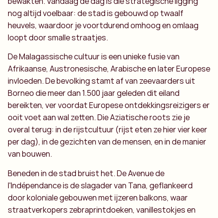
bewakten. Vandaag de dag is die strategische ligging
nog altijd voelbaar: de stad is gebouwd op twaalf
heuvels, waardoor je voortdurend omhoog en omlaag
loopt door smalle straatjes.
De Malagassische cultuur is een unieke fusie van
Afrikaanse, Austronesische, Arabische en later Europese
invloeden. De bevolking stamt af van zeevaarders uit
Borneo die meer dan 1.500 jaar geleden dit eiland
bereikten, ver voordat Europese ontdekkingsreizigers er
ooit voet aan wal zetten. Die Aziatische roots zie je
overal terug: in de rijstcultuur (rijst eten ze hier vier keer
per dag), in de gezichten van de mensen, en in de manier
van bouwen.
Beneden in de stad bruist het. De Avenue de
l'Indépendance is de slagader van Tana, geflankeerd
door koloniale gebouwen met ijzeren balkons, waar
straatverkopers zebraprintdoeken, vanillestokjes en