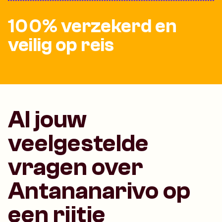
100% verzekerd en
veilig op reis
Al jouw
veelgestelde
vragen over
Antananarivo op
een rijtje