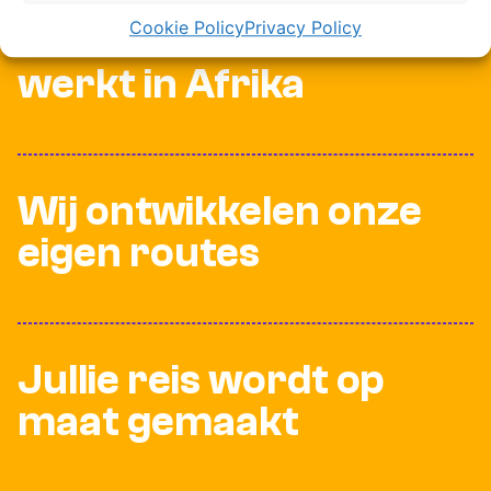
Cookie Policy
Privacy Policy
Ons team woont en
werkt in Afrika
Wij ontwikkelen onze
eigen routes
Jullie reis wordt op
maat gemaakt