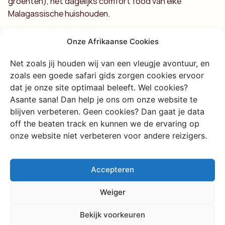
groenten), het dagelijks comfort food van elke
Malagassische huishouden.
In de wijk Analakely en rondom het Lac Anosy vind je
Onze Afrikaanse Cookies
eenvoudige lokale restaurants waar een volledige
maaltijd met drankje minder dan 2.000 ariary kost, amper
Net zoals jij houden wij van een vleugje avontuur, en
50 eurocent. De avondmarkt bij de Stade Municipal is
zoals een goede safari gids zorgen cookies ervoor
ook een aanrader voor gegrild vlees en friet onder de
dat je onze site optimaal beleeft. Wel cookies?
open hemel.
Asante sana! Dan help je ons om onze website te
blijven verbeteren. Geen cookies? Dan gaat je data
off the beaten track en kunnen we de ervaring op
onze website niet verbeteren voor andere reizigers.
Accepteren
Charlie's way of
Weiger
travelling
Bekijk voorkeuren