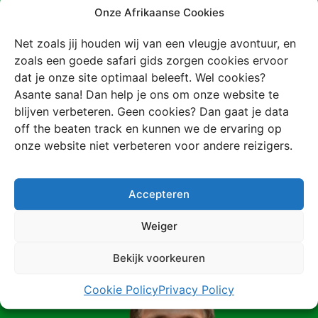
Meer weten
Onze Afrikaanse Cookies
over deze
Net zoals jij houden wij van een vleugje avontuur, en
zoals een goede safari gids zorgen cookies ervoor
reis?
dat je onze site optimaal beleeft. Wel cookies?
Asante sana! Dan help je ons om onze website te
blijven verbeteren. Geen cookies? Dan gaat je data
Direct een voorstel voor deze reis ontvangen of toch
off the beaten track en kunnen we de ervaring op
liever de mogelijkheden met één van onze Afrika-
onze website niet verbeteren voor andere reizigers.
experts bespreken? Het kan allemaal!
Accepteren
Een voorstel ontvangen
Weiger
Direct een belletje inplannen
Bekijk voorkeuren
Cookie Policy
Privacy Policy