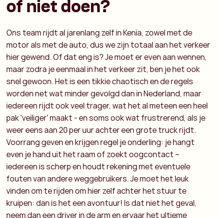
of niet doen?
Ons team rijdt al jarenlang zelf in Kenia, zowel met de
motor als met de auto, dus we zijn totaal aan het verkeer
hier gewend. Of dat eng is? Je moet er even aan wennen,
maar zodra je eenmaal in het verkeer zit, ben je het ook
snel gewoon. Het is een tikkie chaotisch en de regels
worden net wat minder gevolgd dan in Nederland, maar
iedereen rijdt ook veel trager, wat het al meteen een heel
pak 'veiliger' maakt - en soms ook wat frustrerend, als je
weer eens aan 20 per uur achter een grote truck rijdt.
Voorrang geven en krijgen regel je onderling: je hangt
even je hand uit het raam of zoekt oogcontact –
iedereen is scherp en houdt rekening met eventuele
fouten van andere weggebruikers. Je moet het leuk
vinden om te rijden om hier zelf achter het stuur te
kruipen: dan is het een avontuur! Is dat niet het geval,
neem dan een driver in de arm en ervaar het ultieme