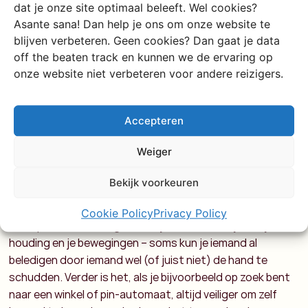
dat je onze site optimaal beleeft. Wel cookies?
Hoe benader ik mensen?
Asante sana! Dan help je ons om onze website te
blijven verbeteren. Geen cookies? Dan gaat je data
Je bent op familietrip om in contact te komen met andere
off the beaten track en kunnen we de ervaring op
mensen, met een andere cultuur. Over het algemeen
onze website niet verbeteren voor andere reizigers.
vinden de mensen met wie je in contact komt het ook erg
leuk om met jou te praten, maar er zitten altijd
Accepteren
opportunisten tussen de mensen die je spreekt. Per
regio kunnen we wat aparte tips geven over de omgang
Weiger
met mensen, maar er zijn ook wat algemeenheden te
melden. Zo voel je vaak goed aan wie wel en niet zit te
Bekijk voorkeuren
wachten op een praatje, en wie een praat je wil maken uit
interesse en wie een praatje wil maken om iets te
Cookie Policy
Privacy Policy
verkopen. Ook is het goed om je bewust te zijn van je
houding en je bewegingen – soms kun je iemand al
beledigen door iemand wel (of juist niet) de hand te
schudden. Verder is het, als je bijvoorbeeld op zoek bent
naar een winkel of pin-automaat, altijd veiliger om zelf