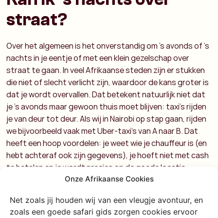
straat?
Over het algemeen is het onverstandig om ’s avonds of ’s
nachts in je eentje of met een klein gezelschap over
straat te gaan. In veel Afrikaanse steden zijn er stukken
die niet of slecht verlicht zijn, waardoor de kans groter is
dat je wordt overvallen. Dat betekent natuurlijk niet dat
je ’s avonds maar gewoon thuis moet blijven: taxi’s rijden
je van deur tot deur. Als wij in Nairobi op stap gaan, rijden
we bijvoorbeeld vaak met Uber-taxi’s van A naar B. Dat
heeft een hoop voordelen: je weet wie je chauffeur is (en
hebt achteraf ook zijn gegevens), je hoeft niet met cash
te betalen en je wordt precies op de goede locatie
afgezet zonder dat je financieel wordt afgezet. Ook tuk-
Onze Afrikaanse Cookies
tuks en ‘boda boda’s’ (taxi-brommertjes) zijn een
Net zoals jij houden wij van een vleugje avontuur, en
uitkomst!
zoals een goede safari gids zorgen cookies ervoor