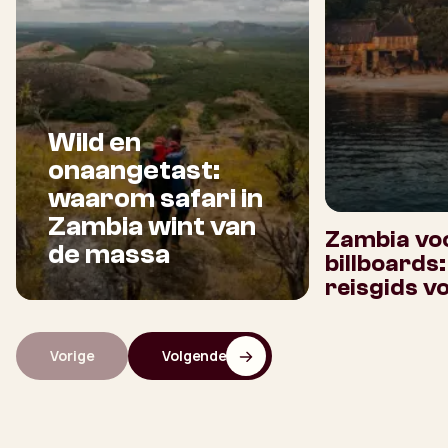
Wild en
onaangetast:
waarom safari in
Zambia wint van
Zambia voo
de massa
billboards
reisgids v
Vorige
Volgende