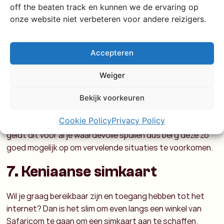
off the beaten track en kunnen we de ervaring op
Instagram vast te leggen.
onze website niet verbeteren voor andere reizigers.
6. Telefoon goed wegstoppen
Accepteren
Als je over straat loopt, is het niet verstandig om je
telefoon continu in je hand te hebben. Je zult niet de
Weiger
eerste (én laatste) zijn bij wie de telefoon razendsnel uit
de handen gegrist wordt. Even een appje beantwoorden,
Bekijk voorkeuren
de route bekijken of een telefoontje plegen, kan je dan
Cookie Policy
Privacy Policy
ook beter op een wat rustigere plek doen. Uiteraard
geldt dit voor al je waardevolle spullen dus berg deze zo
goed mogelijk op om vervelende situaties te voorkomen.
7. Keniaanse simkaart
Wil je graag bereikbaar zijn en toegang hebben tot het
internet? Dan is het slim om even langs een winkel van
Safaricom te gaan om een simkaart aan te schaffen.