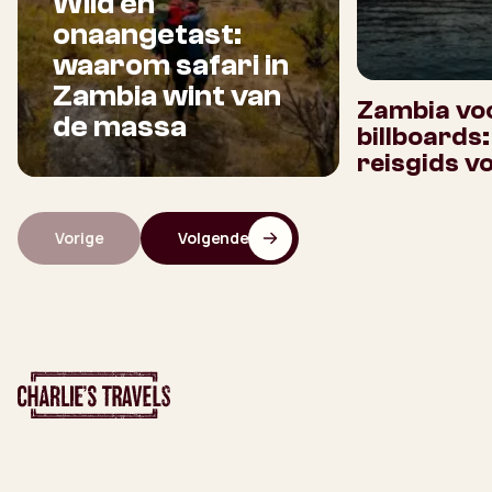
Wild en
onaangetast:
waarom safari in
Zambia wint van
Zambia voo
de massa
billboards
reisgids v
Vorige
Volgende