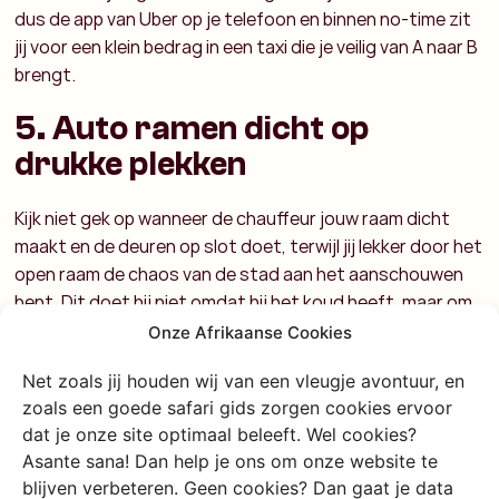
dus de app van Uber op je telefoon en binnen no-time zit
jij voor een klein bedrag in een taxi die je veilig van A naar B
brengt.
5. Auto ramen dicht op
drukke plekken
Kijk niet gek op wanneer de chauffeur jouw raam dicht
maakt en de deuren op slot doet, terwijl jij lekker door het
open raam de chaos van de stad aan het aanschouwen
bent. Dit doet hij niet omdat hij het koud heeft, maar om
te zorgen dat er geen grijpgrage handen door het raam
Onze Afrikaanse Cookies
kunnen komen om jouw telefoon uit je schoot te grissen.
Net zoals jij houden wij van een vleugje avontuur, en
Het komt regelmatig voor dat een snelle boda-rider je tas
zoals een goede safari gids zorgen cookies ervoor
of telefoon te pakken heeft die nog voor je het
dat je onze site optimaal beleeft. Wel cookies?
doorhebt, verdwijnt in de drukte van de stad. Houd hier
Asante sana! Dan help je ons om onze website te
zelf dan ook rekening mee en ga niet met je telefoon uit
blijven verbeteren. Geen cookies? Dan gaat je data
het raam hangen om bijvoorbeeld de gekke chaos op je